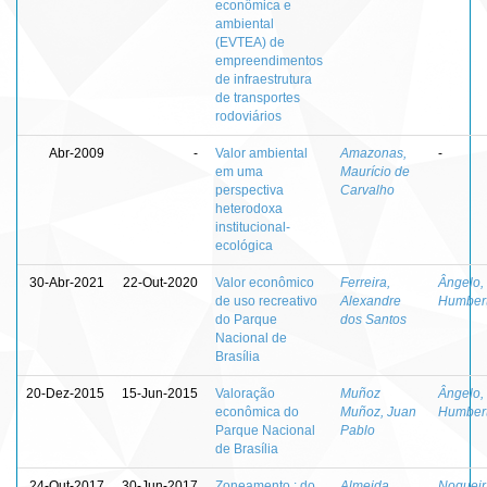
econômica e
ambiental
(EVTEA) de
empreendimentos
de infraestrutura
de transportes
rodoviários
Abr-2009
-
Valor ambiental
Amazonas,
-
em uma
Maurício de
perspectiva
Carvalho
heterodoxa
institucional-
ecológica
30-Abr-2021
22-Out-2020
Valor econômico
Ferreira,
Ângelo,
de uso recreativo
Alexandre
Humber
do Parque
dos Santos
Nacional de
Brasília
20-Dez-2015
15-Jun-2015
Valoração
Muñoz
Ângelo,
econômica do
Muñoz, Juan
Humber
Parque Nacional
Pablo
de Brasília
24-Out-2017
30-Jun-2017
Zoneamento : do
Almeida,
Nogueir