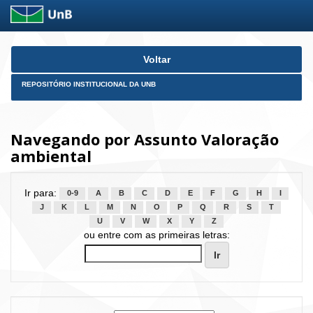
Skip
Voltar
navigation
REPOSITÓRIO INSTITUCIONAL DA UNB
Navegando por Assunto Valoração
ambiental
Ir para:
0-9
A
B
C
D
E
F
G
H
I
J
K
L
M
N
O
P
Q
R
S
T
U
V
W
X
Y
Z
ou entre com as primeiras letras: