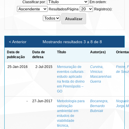
Classificar por:
Em ordem:
Resultados/Página
Registro(s):
< Anterior
Mostrando resultados 3 a 8 de 8
Data de
Data de
Título
Autor(es)
Orienta
publicação
defesa
25-Jan-2016
2-Jul-2015
Mensuração de
Curvina,
Freire, 
eventos culturais :
Vinicius
de Sou
estudo aplicado
Mascarenhas
na festa do divino
Guerra
em Pirenópolis –
GO
-
27-Jun-2017
Metodologia para
Bocanegra,
Nogueir
valoração
Bernardo
Jorge M
ambiental em
Bubniak
estudos de
viabilidade
técnica,