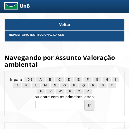
Skip
Voltar
navigation
REPOSITÓRIO INSTITUCIONAL DA UNB
Navegando por Assunto Valoração
ambiental
Ir para:
0-9
A
B
C
D
E
F
G
H
I
J
K
L
M
N
O
P
Q
R
S
T
U
V
W
X
Y
Z
ou entre com as primeiras letras: