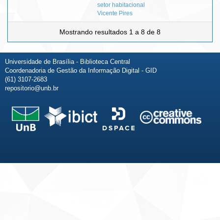
setor habitacional
Vicente Pires
Mostrando resultados 1 a 8 de 8
Universidade de Brasília - Biblioteca Central
Coordenadoria de Gestão da Informação Digital - GID
(61) 3107-2683
repositorio@unb.br
Fale conosco
Sobre