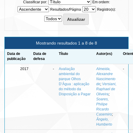
Classificar por:
Em ordem:
Resultados/Página
Registro(s):
Mostrando resultados 1 a 8 de 8
Data de
Data de
Título
Autor(es)
Orien
publicação
defesa
2017
-
Avaliação
Almeida,
-
ambiental do
Alexandre
parque Olhos
Nascimento
D’Água : aplicação
de
;
Versiani,
do método da
Raphael de
Disposição a Pagar
Oliveira
;
Soares,
Philipe
Ricardo
Casemiro
;
Ângelo,
Humberto