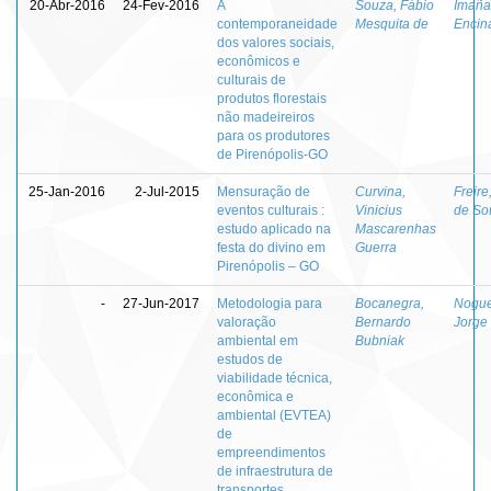
20-Abr-2016
24-Fev-2016
A
Souza, Fábio
Imaña
contemporaneidade
Mesquita de
Encin
dos valores sociais,
econômicos e
culturais de
produtos florestais
não madeireiros
para os produtores
de Pirenópolis-GO
25-Jan-2016
2-Jul-2015
Mensuração de
Curvina,
Freire
eventos culturais :
Vinicius
de So
estudo aplicado na
Mascarenhas
festa do divino em
Guerra
Pirenópolis – GO
-
27-Jun-2017
Metodologia para
Bocanegra,
Nogue
valoração
Bernardo
Jorge
ambiental em
Bubniak
estudos de
viabilidade técnica,
econômica e
ambiental (EVTEA)
de
empreendimentos
de infraestrutura de
transportes