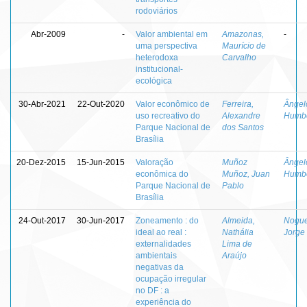
rodoviários
Abr-2009
-
Valor ambiental em
Amazonas,
-
uma perspectiva
Maurício de
heterodoxa
Carvalho
institucional-
ecológica
30-Abr-2021
22-Out-2020
Valor econômico de
Ferreira,
Ângel
uso recreativo do
Alexandre
Humbe
Parque Nacional de
dos Santos
Brasília
20-Dez-2015
15-Jun-2015
Valoração
Muñoz
Ângel
econômica do
Muñoz, Juan
Humbe
Parque Nacional de
Pablo
Brasília
24-Out-2017
30-Jun-2017
Zoneamento : do
Almeida,
Nogue
ideal ao real :
Nathália
Jorge
externalidades
Lima de
ambientais
Araújo
negativas da
ocupação irregular
no DF : a
experiência do