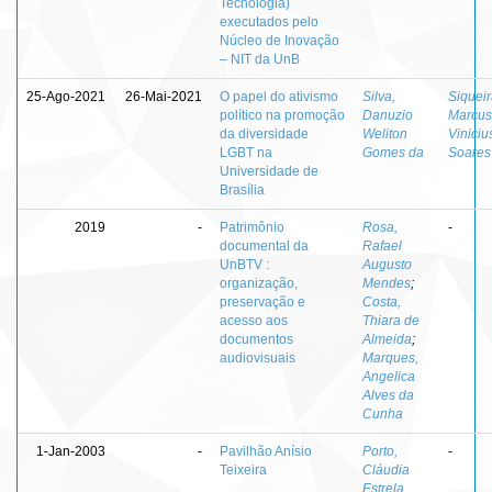
Tecnologia)
executados pelo
Núcleo de Inovação
– NIT da UnB
25-Ago-2021
26-Mai-2021
O papel do ativismo
Silva,
Siqueir
político na promoção
Danuzio
Marcus
da diversidade
Weliton
Viniciu
LGBT na
Gomes da
Soares
Universidade de
Brasília
2019
-
Patrimônio
Rosa,
-
documental da
Rafael
UnBTV :
Augusto
organização,
Mendes
;
preservação e
Costa,
acesso aos
Thiara de
documentos
Almeida
;
audiovisuais
Marques,
Angelica
Alves da
Cunha
1-Jan-2003
-
Pavilhão Anísio
Porto,
-
Teixeira
Cláudia
Estrela