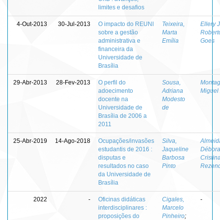
limites e desafios
4-Out-2013
30-Jul-2013
O impacto do REUNI
Teixeira,
Ellery J
sobre a gestão
Marta
Robert
administrativa e
Emília
Goes
financeira da
Universidade de
Brasília
29-Abr-2013
28-Fev-2013
O perfil do
Sousa,
Montag
adoecimento
Adriana
Miguel
docente na
Modesto
Universidade de
de
Brasília de 2006 a
2011
25-Abr-2019
14-Ago-2018
Ocupações/invasões
Silva,
Almeid
estudantis de 2016 :
Jaqueline
Débor
disputas e
Barbosa
Cristin
resultados no caso
Pinto
Rezen
da Universidade de
Brasília
2022
-
Oficinas didáticas
Cigales,
-
interdisciplinares :
Marcelo
proposições do
Pinheiro
;