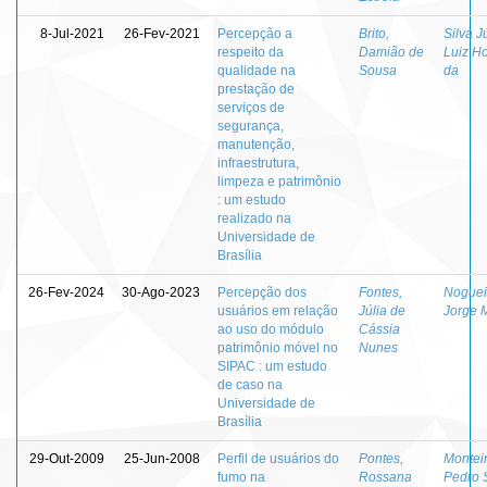
8-Jul-2021
26-Fev-2021
Percepção a
Brito,
Silva J
respeito da
Damião de
Luiz H
qualidade na
Sousa
da
prestação de
serviços de
segurança,
manutenção,
infraestrutura,
limpeza e patrimônio
: um estudo
realizado na
Universidade de
Brasília
26-Fev-2024
30-Ago-2023
Percepção dos
Fontes,
Noguei
usuários em relação
Júlia de
Jorge 
ao uso do módulo
Cássia
patrimônio móvel no
Nunes
SIPAC : um estudo
de caso na
Universidade de
Brasília
29-Out-2009
25-Jun-2008
Perfil de usuários do
Pontes,
Monteir
fumo na
Rossana
Pedro 