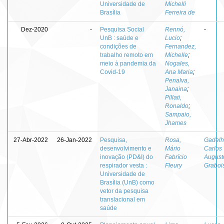
Universidade de
Michelli
Brasília
Ferreira de
Dez-2020
-
Pesquisa Social
Rennó,
-
UnB : saúde e
Lucio
;
condições de
Fernandez,
trabalho remoto em
Michelle
;
meio à pandemia da
Nogales,
Covid-19
Ana Maria
;
Penalva,
Janaina
;
Pillati,
Ronaldo
;
Sampaio,
Jhames
27-Abr-2022
26-Jan-2022
Pesquisa,
Rosa,
Gadelh
desenvolvimento e
Mário
Carlos
inovação (PD&I) do
Fabrício
August
respirador vesta :
Fleury
Graboi
Universidade de
Brasília (UnB) como
vetor da pesquisa
translacional em
saúde