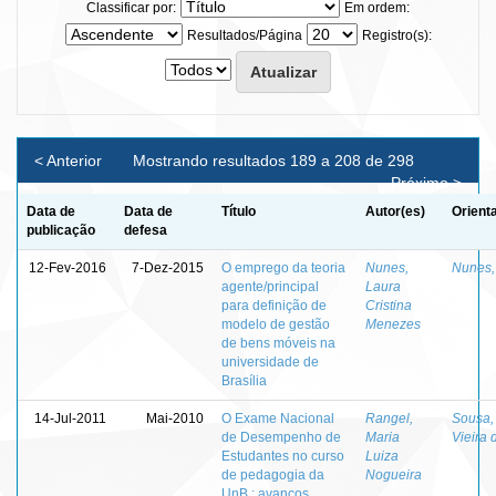
Classificar por:
Em ordem:
Resultados/Página
Registro(s):
< Anterior
Mostrando resultados 189 a 208 de 298
Próximo >
Data de
Data de
Título
Autor(es)
Orient
publicação
defesa
12-Fev-2016
7-Dez-2015
O emprego da teoria
Nunes,
Nunes,
agente/principal
Laura
para definição de
Cristina
modelo de gestão
Menezes
de bens móveis na
universidade de
Brasília
14-Jul-2011
Mai-2010
O Exame Nacional
Rangel,
Sousa,
de Desempenho de
Maria
Vieira 
Estudantes no curso
Luiza
de pedagogia da
Nogueira
UnB : avanços,