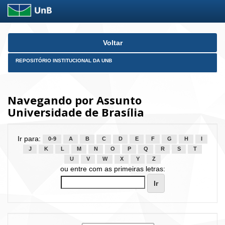
Skip
Voltar
navigation
REPOSITÓRIO INSTITUCIONAL DA UNB
Navegando por Assunto
Universidade de Brasília
Ir para:
0-9
A
B
C
D
E
F
G
H
I
J
K
L
M
N
O
P
Q
R
S
T
U
V
W
X
Y
Z
ou entre com as primeiras letras: