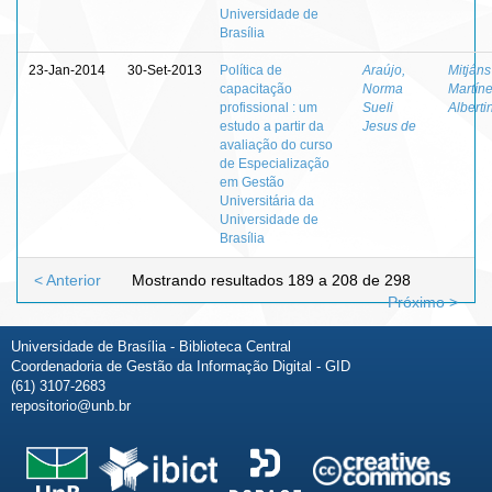
Universidade de
Brasília
23-Jan-2014
30-Set-2013
Política de
Araújo,
Mitjáns
capacitação
Norma
Martíne
profissional : um
Sueli
Alberti
estudo a partir da
Jesus de
avaliação do curso
de Especialização
em Gestão
Universitária da
Universidade de
Brasília
< Anterior
Mostrando resultados 189 a 208 de 298
Próximo >
Universidade de Brasília - Biblioteca Central
Coordenadoria de Gestão da Informação Digital - GID
(61) 3107-2683
repositorio@unb.br