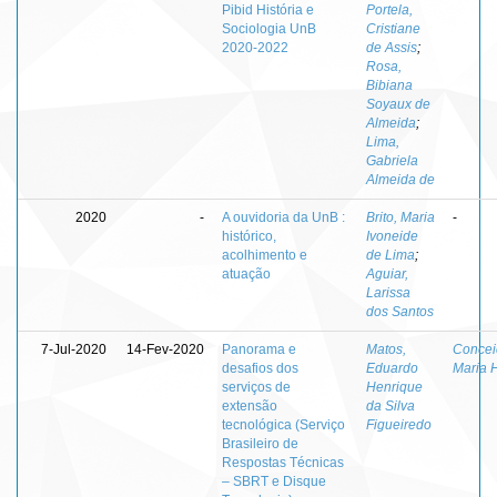
Pibid História e
Portela,
Sociologia UnB
Cristiane
2020-2022
de Assis
;
Rosa,
Bibiana
Soyaux de
Almeida
;
Lima,
Gabriela
Almeida de
2020
-
A ouvidoria da UnB :
Brito, Maria
-
histórico,
Ivoneide
acolhimento e
de Lima
;
atuação
Aguiar,
Larissa
dos Santos
7-Jul-2020
14-Fev-2020
Panorama e
Matos,
Concei
desafios dos
Eduardo
Maria 
serviços de
Henrique
extensão
da Silva
tecnológica (Serviço
Figueiredo
Brasileiro de
Respostas Técnicas
– SBRT e Disque