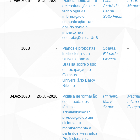
5-Fev-2026
8-Out-2025
Planejamento anual
Lima,
Lucas,
de contratações de
André de
Mende
tecnologia da
Lanna
informação e
Sette Fiuza
comunicação : um
estudo sobre o
impacto nas
contratações da UnB
2018
-
Planos e propostas
Soares,
-
institucionais da
Eduardo
Universidade de
Oliveira
Brasília sobre o uso
e a ocupação do
Campus
Universitário Darcy
Ribeiro
3-Dez-2020
20-Jul-2020
Politica de formação
Pinheiro,
Macha
continuada dos
Mary
Liliane
técnico-
Sande
Campo
administrativos :
proposição de um
sistema de
monitoramento a
partir dos Mestrados
Profissionais da