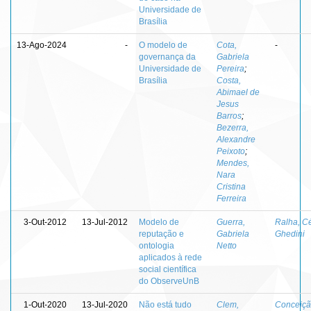
Universidade de
Brasília
13-Ago-2024
-
O modelo de
Cota,
-
governança da
Gabriela
Universidade de
Pereira
;
Brasília
Costa,
Abimael de
Jesus
Barros
;
Bezerra,
Alexandre
Peixoto
;
Mendes,
Nara
Cristina
Ferreira
3-Out-2012
13-Jul-2012
Modelo de
Guerra,
Ralha, Cé
reputação e
Gabriela
Ghedini
ontologia
Netto
aplicados à rede
social científica
do ObserveUnB
1-Out-2020
13-Jul-2020
Não está tudo
Clem,
Conceiçã