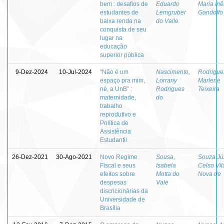
bem : desafios de
Eduardo
Maria Inê
estudantes de
Lemgruber
Gandolfo
baixa renda na
do Valle
conquista de seu
lugar na
educação
superior pública
9-Dez-2024
10-Jul-2024
“Não é um
Nascimento,
Rodrigue
espaço pra mim,
Lorrany
Marlene
né, a UnB” :
Rodrigues
Teixeira
maternidade,
do
trabalho
reprodutivo e
Política de
Assistência
Estudantil
26-Dez-2021
30-Ago-2021
Novo Regime
Sousa,
Souza Jún
Fiscal e seus
Isabela
Celso Vil
efeitos sobre
Motta do
Nova de
despesas
Vale
discricionárias da
Universidade de
Brasília