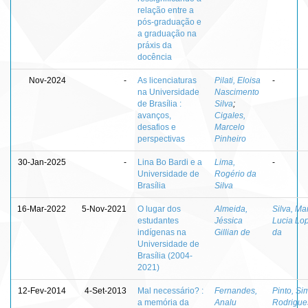
relação entre a
pós-graduação e
a graduação na
práxis da
docência
Nov-2024
-
As licenciaturas
Pilati, Eloisa
-
na Universidade
Nascimento
de Brasília :
Silva
;
avanços,
Cigales,
desafios e
Marcelo
perspectivas
Pinheiro
30-Jan-2025
-
Lina Bo Bardi e a
Lima,
-
Universidade de
Rogério da
Brasília
Silva
16-Mar-2022
5-Nov-2021
O lugar dos
Almeida,
Silva, Ma
estudantes
Jéssica
Lucia Lo
indígenas na
Gillian de
da
Universidade de
Brasília (2004-
2021)
12-Fev-2014
4-Set-2013
Mal necessário? :
Fernandes,
Pinto, S
a memória da
Analu
Rodrigue