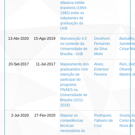
ditadura militar
brasileira (1964-
1985) entre os
estudantes de
graduação da
UnB
13-Abr-2020
15-Ago-2019
Manutenção 4.0
Dockhorn,
Barbalho
no contexto da
Fernando
Sanders
Universidade de
da Silva
César M
Brasília - UnB
Mello
20-Set-2017
11-Jul-2017
Mapeamento dos
Alves,
Reis, De
graduandos com
Emerson
Oliveira
intenção de
Ferreira
Martins d
participar do
programa
PNAES na
Universidade de
Brasília (2011-
2016)
2-Jul-2020
27-Fev-2020
Mapear as
Rodrigues,
Souza Jún
competências
Fabiano da
Celso Vil
técnicas
Cruz
Nova de
necessárias às