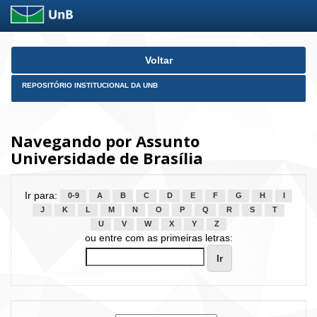
Skip
Voltar
navigation
REPOSITÓRIO INSTITUCIONAL DA UNB
Navegando por Assunto
Universidade de Brasília
Ir para:
0-9
A
B
C
D
E
F
G
H
I
J
K
L
M
N
O
P
Q
R
S
T
U
V
W
X
Y
Z
ou entre com as primeiras letras: