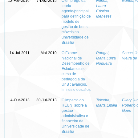
12-Fev-2016
7-Dez-2015
O emprego da
Nunes,
Nunes, A
teoria
Laura
agente/principal
Cristina
para definição de
Menezes
modelo de
gestão de bens
móveis na
universidade de
Brasília
14-Jul-2011
Mai-2010
O Exame
Rangel,
Sousa, J
Nacional de
Maria Luiza
Vieira de
Desempenho de
Nogueira
Estudantes no
curso de
pedagogia da
UnB : avanços,
limites e desafios
4-Out-2013
30-Jul-2013
O impacto do
Teixeira,
Ellery Jun
REUNI sobre a
Marta Emília
Roberto 
gestão
Goes
administrativa e
financeira da
Universidade de
Brasília