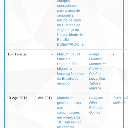
equipes
operacionais
para a área de
segurança :
estudo de caso
da Diretoria de
Segurança da
Universidade de
Brasília
DISEG/PRC/UnB.
13-Fev-2020
-
Mayumi Souza
Aliaga
-
Lima e a
Fuentes,
Unidade São
Maribel del
Miguel : a
Carmen
;
herança feminina
Coelho,
da Brasília do
Luiza Dias
;
anos 60
Tabosa,
Mayara
10-Ago-2017
11-Abr-2017
Modelo de
Baldoino
Silva, Jo
gestão de risco
Filho,
Mello da
nas
Reinaldo
comunicações
Gomes
em projetos de
TIC : um estudo
de caso na