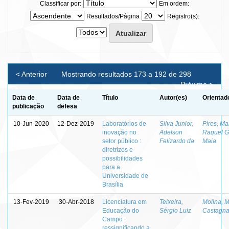
Classificar por:
Em ordem:
Resultados/Página
Registro(s):
< Anterior
Mostrando resultados 173 a 192 de 298
Próximo >
Data de
Data de
Título
Autor(es)
Orientad
publicação
defesa
10-Jun-2020
12-Dez-2019
Laboratórios de
Silva Junior,
Pires, Ma
inovação no
Adelson
Raquel 
setor público :
Felizardo da
Maia
diretrizes e
possibilidades
para a
Universidade de
Brasília
13-Fev-2019
30-Abr-2018
Licenciatura em
Teixeira,
Molina, 
Educação do
Sérgio Luiz
Castagn
Campo :
ressignificando a