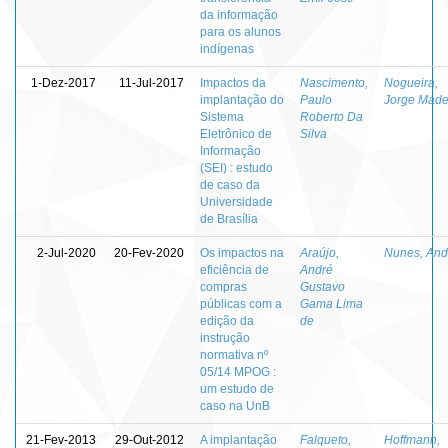
da informação
para os alunos
indígenas
1-Dez-2017
11-Jul-2017
Impactos da
Nascimento,
Nogueira,
implantação do
Paulo
Jorge Made
Sistema
Roberto Da
Eletrônico de
Silva
Informação
(SEI) : estudo
de caso da
Universidade
de Brasília
2-Jul-2020
20-Fev-2020
Os impactos na
Araújo,
Nunes, And
eficiência de
André
compras
Gustavo
públicas com a
Gama Lima
edição da
de
instrução
normativa nº
05/14 MPOG :
um estudo de
caso na UnB
21-Fev-2013
29-Out-2012
A implantação
Falqueto,
Hoffmann,