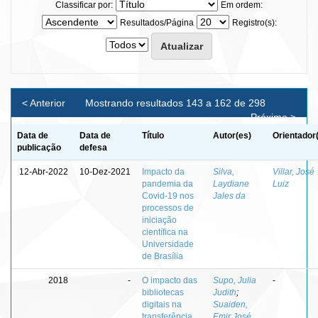
Classificar por:
Em ordem:
Resultados/Página
Registro(s):
< Anterior
Mostrando resultados 143 a 162 de 298
Próximo >
Data de
Data de
Título
Autor(es)
Orientador
publicação
defesa
12-Abr-2022
10-Dez-2021
Impacto da
Silva,
Villar, José
pandemia da
Laydiane
Luiz
Covid-19 nos
Jales da
processos de
iniciação
científica na
Universidade
de Brasília
2018
-
O impacto das
Supo, Julia
-
bibliotecas
Judith
;
digitais na
Suaiden,
transferência
Emir José