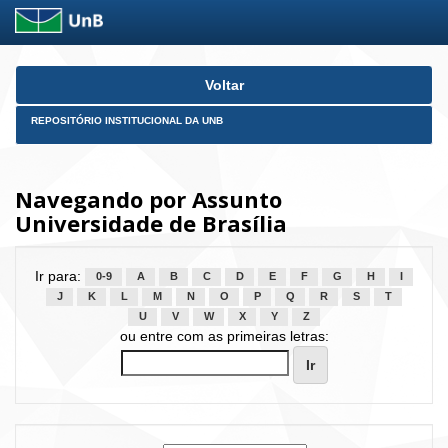
Skip
Voltar
navigation
REPOSITÓRIO INSTITUCIONAL DA UNB
Navegando por Assunto
Universidade de Brasília
Ir para:
0-9
A
B
C
D
E
F
G
H
I
J
K
L
M
N
O
P
Q
R
S
T
U
V
W
X
Y
Z
ou entre com as primeiras letras: