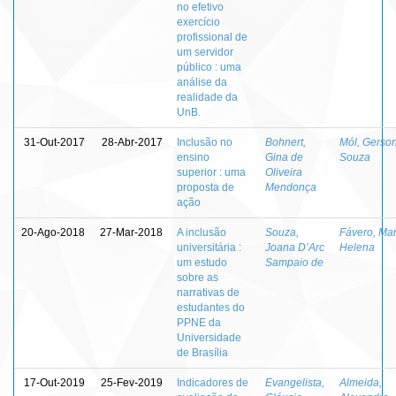
no efetivo
exercício
profissional de
um servidor
público : uma
análise da
realidade da
UnB.
31-Out-2017
28-Abr-2017
Inclusão no
Bohnert,
Mól, Gerso
ensino
Gina de
Souza
superior : uma
Oliveira
proposta de
Mendonça
ação
20-Ago-2018
27-Mar-2018
A inclusão
Souza,
Fávero, Mar
universitária :
Joana D’Arc
Helena
um estudo
Sampaio de
sobre as
narrativas de
estudantes do
PPNE da
Universidade
de Brasília
17-Out-2019
25-Fev-2019
Indicadores de
Evangelista,
Almeida,