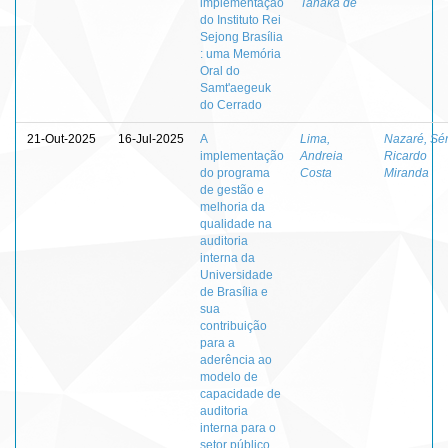
implementação
Tanaka de
do Instituto Rei
Sejong Brasília
: uma Memória
Oral do
Samt'aegeuk
do Cerrado
21-Out-2025
16-Jul-2025
A
Lima,
Nazaré, Sé
implementação
Andreia
Ricardo
do programa
Costa
Miranda
de gestão e
melhoria da
qualidade na
auditoria
interna da
Universidade
de Brasília e
sua
contribuição
para a
aderência ao
modelo de
capacidade de
auditoria
interna para o
setor público