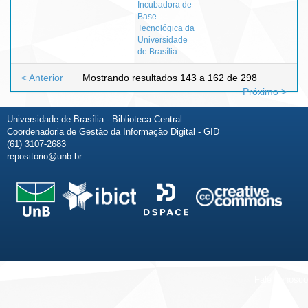
Incubadora de
Base
Tecnológica da
Universidade
de Brasília
< Anterior
Mostrando resultados 143 a 162 de 298
Próximo >
Universidade de Brasília - Biblioteca Central
Coordenadoria de Gestão da Informação Digital - GID
(61) 3107-2683
repositorio@unb.br
Fale conosco