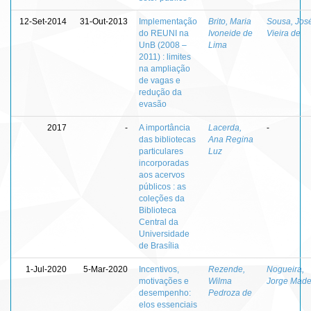
12-Set-2014
31-Out-2013
Implementação
Brito, Maria
Sousa, Jos
do REUNI na
Ivoneide de
Vieira de
UnB (2008 –
Lima
2011) : limites
na ampliação
de vagas e
redução da
evasão
2017
-
A importância
Lacerda,
-
das bibliotecas
Ana Regina
particulares
Luz
incorporadas
aos acervos
públicos : as
coleções da
Biblioteca
Central da
Universidade
de Brasília
1-Jul-2020
5-Mar-2020
Incentivos,
Rezende,
Nogueira,
motivações e
Wilma
Jorge Made
desempenho:
Pedroza de
elos essenciais