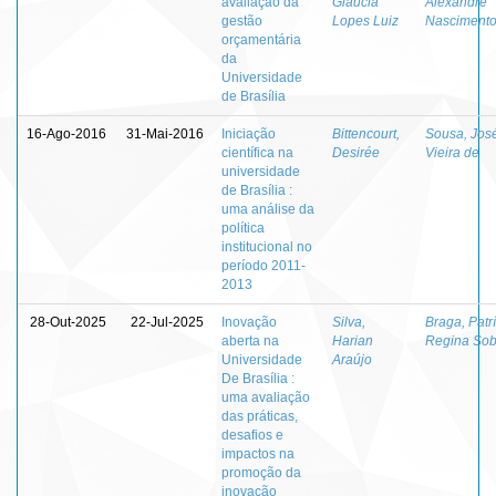
avaliação da
Gláucia
Alexandre
gestão
Lopes Luiz
Nascimento
orçamentária
da
Universidade
de Brasília
16-Ago-2016
31-Mai-2016
Iniciação
Bittencourt,
Sousa, Jos
científica na
Desirée
Vieira de
universidade
de Brasília :
uma análise da
política
institucional no
período 2011-
2013
28-Out-2025
22-Jul-2025
Inovação
Silva,
Braga, Patrí
aberta na
Harian
Regina Sob
Universidade
Araújo
De Brasília :
uma avaliação
das práticas,
desafios e
impactos na
promoção da
inovação