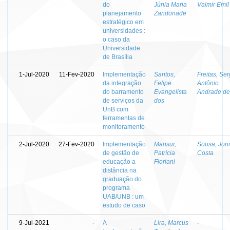
do
Júnia Maria
Valmir Emil
planejamento
Zandonade
estratégico em
universidades :
o caso da
Universidade
de Brasília
1-Jul-2020
11-Fev-2020
Implementação
Santos,
Freitas, Ser
da integração
Felipe
Antônio
do barramento
Evangelista
Andrade de
de serviços da
dos
UnB com
ferramentas de
monitoramento
2-Jul-2020
27-Fev-2020
Implementação
Mansur,
Sousa, Joni
de gestão de
Patrícia
Costa
educação a
Floriani
distância na
graduação do
programa
UAB/UNB : um
estudo de caso
9-Jul-2021
-
A
Lira, Marcus
-