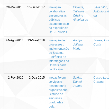
29-Mai-2018
15-Dez-2017
Inovação
Oliveira,
Silva Filho,
colaborativa
Tatianne
Antônio Isi
em empresas
Cristine
da
públicas :
Almeida de
estudo de caso
da experiência
UnB-Correios
24-Ago-2018
23-Mar-2018
Inovação de
Araújo,
Sousa, Joni
processos :
Juliana
Costa
implementação
Maria
do Sistema
Eletrônico de
Informações na
Universidade
de Brasília
2-Fev-2016
2-Dez-2015
Inovação em
Sakita,
Castro-Luc
serviços e
Daniel
Cristina
desempenho
Zanuto
organizacional
: estudo de
empresas
graduadas
pela