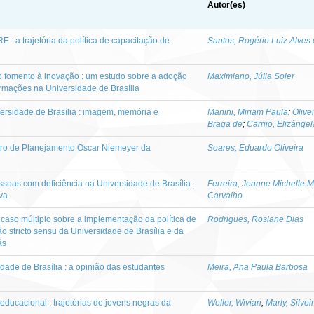
Autor(es)
: a trajetória da política de capacitação de
Santos, Rogério Luiz Alves
o fomento à inovação : um estudo sobre a adoção
Maximiano, Júlia Soier
ormações na Universidade de Brasília
ersidade de Brasília : imagem, memória e
Manini, Miriam Paula
;
Olive
Braga de
;
Carrijo, Elizângel
tro de Planejamento Oscar Niemeyer da
Soares, Eduardo Oliveira
oas com deficiência na Universidade de Brasília :
Ferreira, Jeanne Michelle 
va.
Carvalho
 caso múltiplo sobre a implementação da política de
Rodrigues, Rosiane Dias
o stricto sensu da Universidade de Brasília e da
ás
dade de Brasília : a opinião das estudantes
Meira, Ana Paula Barbosa
educacional : trajetórias de jovens negras da
Weller, Wivian
;
Marly, Silvei