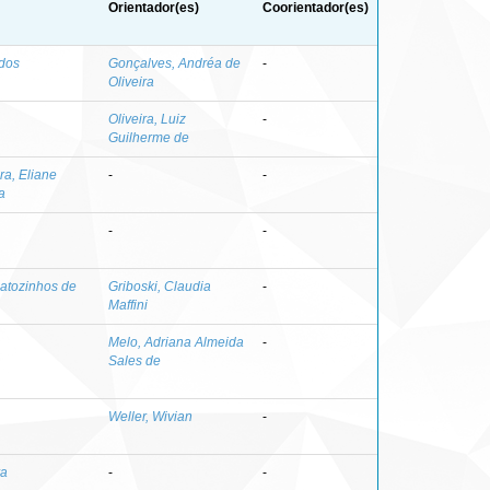
Orientador(es)
Coorientador(es)
 dos
Gonçalves, Andréa de
-
Oliveira
Oliveira, Luiz
-
Guilherme de
ira, Eliane
-
-
a
-
-
Matozinhos de
Griboski, Claudia
-
Maffini
Melo, Adriana Almeida
-
Sales de
Weller, Wivian
-
ra
-
-