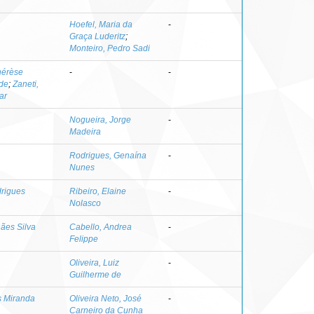
Hoefel, Maria da
-
Graça Luderitz
;
Monteiro, Pedro Sadi
Thérèse
-
-
 de
;
Zaneti,
ar
Nogueira, Jorge
-
Madeira
Rodrigues, Genaína
-
Nunes
drigues
Ribeiro, Elaine
-
Nolasco
ães Silva
Cabello, Andrea
-
Felippe
Oliveira, Luiz
-
Guilherme de
s Miranda
Oliveira Neto, José
-
Carneiro da Cunha