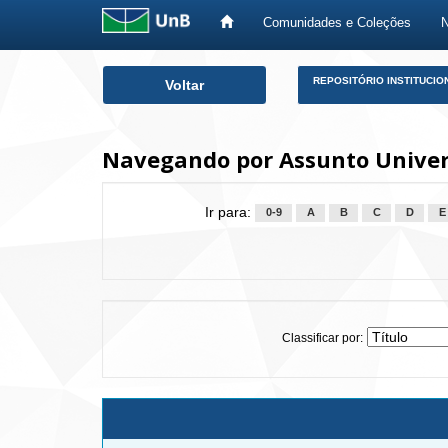
Comunidades e Coleções
Skip
REPOSITÓRIO INSTITUCIO
Voltar
navigation
Navegando por Assunto Univers
Ir para:
0-9
A
B
C
D
E
Classificar por: