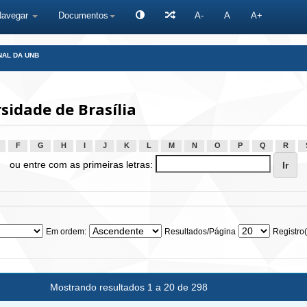
Navegar
Documentos
A-
A
A+
NAL DA UNB
idade de Brasília
F
G
H
I
J
K
L
M
N
O
P
Q
R
ou entre com as primeiras letras:
Em ordem:
Resultados/Página
Registro(
Mostrando resultados 1 a 20 de 298