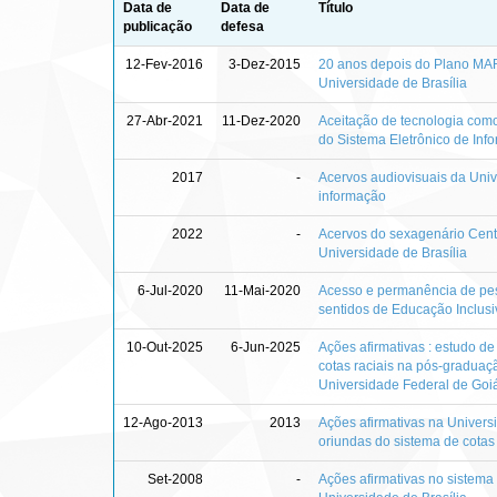
Data de
Data de
Título
publicação
defesa
12-Fev-2016
3-Dez-2015
20 anos depois do Plano MARE 
Universidade de Brasília
27-Abr-2021
11-Dez-2020
Aceitação de tecnologia com
do Sistema Eletrônico de Inf
2017
-
Acervos audiovisuais da Univ
informação
2022
-
Acervos do sexagenário Cen
Universidade de Brasília
6-Jul-2020
11-Mai-2020
Acesso e permanência de pess
sentidos de Educação Inclusi
10-Out-2025
6-Jun-2025
Ações afirmativas : estudo de
cotas raciais na pós-graduaçã
Universidade Federal de Goi
12-Ago-2013
2013
Ações afirmativas na Universi
oriundas do sistema de cotas
Set-2008
-
Ações afirmativas no sistema 