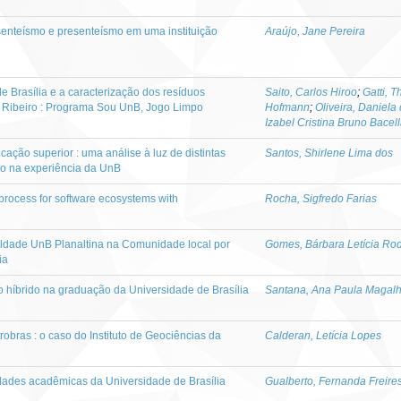
senteísmo e presenteísmo em uma instituição
Araújo, Jane Pereira
 Brasília e a caracterização dos resíduos
Saito, Carlos Hiroo
;
Gatti, 
 Ribeiro : Programa Sou UnB, Jogo Limpo
Hofmann
;
Oliveira, Daniela
Izabel Cristina Bruno Bacell
ação superior : uma análise à luz de distintas
Santos, Shirlene Lima dos
co na experiência da UnB
process for software ecosystems with
Rocha, Sigfredo Farias
uldade UnB Planaltina na Comunidade local por
Gomes, Bárbara Letícia Ro
ia
o híbrido na graduação da Universidade de Brasília
Santana, Ana Paula Magalh
obras : o caso do Instituto de Geociências da
Calderan, Letícia Lopes
idades acadêmicas da Universidade de Brasília
Gualberto, Fernanda Freire