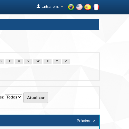
Entrar em:
S
T
U
V
W
X
Y
Z
s):
Próximo >