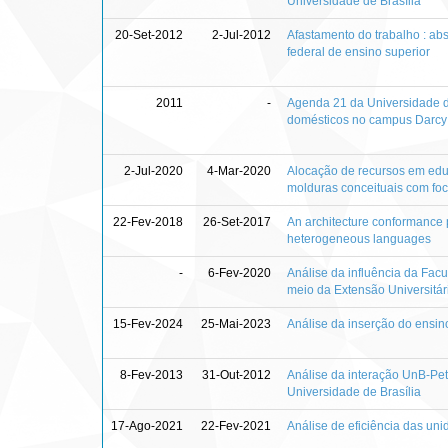
Universidade de Brasília
20-Set-2012
2-Jul-2012
Afastamento do trabalho : ab
federal de ensino superior
2011
-
Agenda 21 da Universidade de
domésticos no campus Darcy
2-Jul-2020
4-Mar-2020
Alocação de recursos em educ
molduras conceituais com fo
22-Fev-2018
26-Set-2017
An architecture conformance 
heterogeneous languages
-
6-Fev-2020
Análise da influência da Fac
meio da Extensão Universitár
15-Fev-2024
25-Mai-2023
Análise da inserção do ensin
8-Fev-2013
31-Out-2012
Análise da interação UnB-Petr
Universidade de Brasília
17-Ago-2021
22-Fev-2021
Análise de eficiência das un