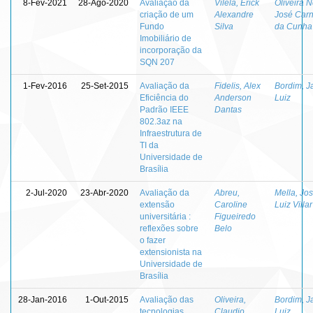
8-Fev-2021
28-Ago-2020
Avaliação da
Vilela, Erick
Oliveira N
criação de um
Alexandre
José Carn
Fundo
Silva
da Cunha
Imobiliário de
incorporação da
SQN 207
1-Fev-2016
25-Set-2015
Avaliação da
Fidelis, Alex
Bordim, Ja
Eficiência do
Anderson
Luiz
Padrão IEEE
Dantas
802.3az na
Infraestrutura de
TI da
Universidade de
Brasília
2-Jul-2020
23-Abr-2020
Avaliação da
Abreu,
Mella, Jo
extensão
Caroline
Luiz Villar
universitária :
Figueiredo
reflexões sobre
Belo
o fazer
extensionista na
Universidade de
Brasília
28-Jan-2016
1-Out-2015
Avaliação das
Oliveira,
Bordim, Ja
tecnologias
Claudio
Luiz