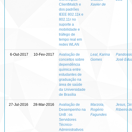
ClientMatch e
Xavier de
dos padrões
IEEE 802.11k e
802.11r no
suporte a
mobilidade e
tráfego de
tempo real em
redes WLAN
6-Out-2017
10-Fev-2017
Avaliação de
Leal, Karina
Pandossio
conceitos sobre
Gomes
José Edu
dependência
química entre
estudantes de
graduação na
área de saúde
da Universidade
de Brasília
27-Jul-2016
28-Mar-2016
Avaliação de
Marzola,
Jesus, Gi
Desempenho na
Rogério
Ribeiro d
UnB : os
Fagundes
Servidores
Técnico-
Administrativos