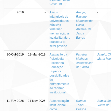
Covid-19
2019
-
Ativos
Araújo,
-
intangíveis de
Rayane
universidades
Menezes de
;
públicas
Costa,
federais :
Abimael de
mensuração a
Jesus
luz da literatura
Barros
brasileira do
setor privado
30-Out-2019
19-Mar-2019
A atuação da
Ferreira,
Araújo, Cl
Psicologia
Matheus
Maria Mar
Escolar na
Asmassallan
Educação
de Souza
Superior :
possibilidades
de
enfrentamento
ao racismo
institucional
11-Fev-2026
21-Nov-2025
Autoavaliação
Ramos,
Sousa, Jo
institucional
Thaís
Vieira de
como
Pessoa