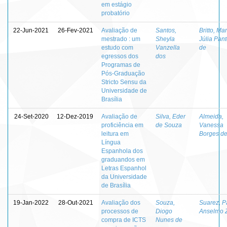
em estágio
probatório
22-Jun-2021
26-Fev-2021
Avaliação de
Santos,
Britto, Mar
mestrado : um
Sheyla
Júlia Pant
estudo com
Vanzella
de
egressos dos
dos
Programas de
Pós-Graduação
Stricto Sensu da
Universidade de
Brasília
24-Set-2020
12-Dez-2019
Avaliação de
Silva, Eder
Almeida,
proficiência em
de Souza
Vanessa
leitura em
Borges d
Língua
Espanhola dos
graduandos em
Letras Espanhol
da Universidade
de Brasília
19-Jan-2022
28-Out-2021
Avaliação dos
Souza,
Suarez, P
processos de
Diogo
Anselmo Z
compra de ICTS
Nunes de