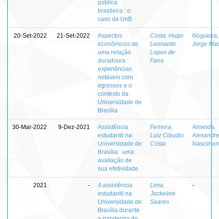
pública
brasileira : o
caso da UnB
20-Set-2022
21-Set-2022
Aspectos
Costa, Hugo
Nogueira,
econômicos de
Leonardo
Jorge Mad
uma relação
Lopes de
duradoura :
Faria
experiências
notáveis com
egressos e o
contexto da
Universidade de
Brasília
30-Mar-2022
9-Dez-2021
Assistência
Ferreira,
Almeida,
estudantil na
Luiz Cláudio
Alexandr
Universidade de
Costa
Nascimen
Brasília : uma
avaliação de
sua efetividade
2021
-
A assistência
Lima,
-
estudantil na
Jackeline
Universidade de
Soares
Brasília durante
a pandemia do