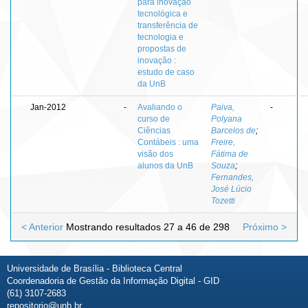
para inovação
tecnológica e
transferência de
tecnologia e
propostas de
inovação :
estudo de caso
da UnB
Jan-2012
-
Avaliando o
Paiva,
-
curso de
Polyana
Ciências
Barcelos de
;
Contábeis : uma
Freire,
visão dos
Fátima de
alunos da UnB
Souza
;
Fernandes,
José Lúcio
Tozetti
< Anterior
Mostrando resultados 27 a 46 de 298
Próximo >
Universidade de Brasília - Biblioteca Central
Coordenadoria de Gestão da Informação Digital - GID
(61) 3107-2683
repositorio@unb.br