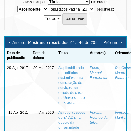
Classificar por:
Em ordem:
Resultados/Página
Registro(s):
< Anterior
Mostrando resultados 27 a 46 de 298
Próximo >
Data de
Data de
Título
Autor(es)
Orientado
publicação
defesa
29-Ago-2017
30-Mai-2017
A aplicabilidade
Ponte,
Del Grossi
dos critérios
Manoel
Mauro
sustentáveis na
Ferreira da
Eduardo
contratação de
serviços : um
estudo de caso
na Universidade
de Brasília
11-Abr-2011
Mar-2010
As repercussões
Pereira,
Fonseca,
do ENADE na
Rodrigo da
Marilia
gestão da
Silva
universidade