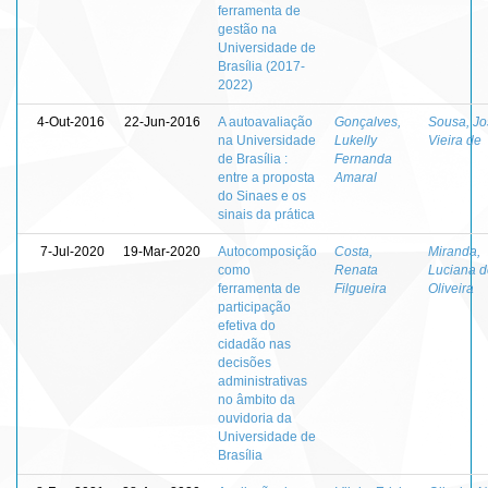
ferramenta de
gestão na
Universidade de
Brasília (2017-
2022)
4-Out-2016
22-Jun-2016
A autoavaliação
Gonçalves,
Sousa, Jo
na Universidade
Lukelly
Vieira de
de Brasília :
Fernanda
entre a proposta
Amaral
do Sinaes e os
sinais da prática
7-Jul-2020
19-Mar-2020
Autocomposição
Costa,
Miranda,
como
Renata
Luciana d
ferramenta de
Filgueira
Oliveira
participação
efetiva do
cidadão nas
decisões
administrativas
no âmbito da
ouvidoria da
Universidade de
Brasília