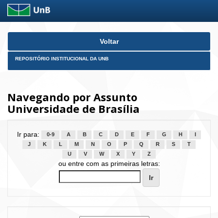
Skip
Voltar
navigation
REPOSITÓRIO INSTITUCIONAL DA UNB
Navegando por Assunto
Universidade de Brasília
Ir para:
0-9
A
B
C
D
E
F
G
H
I
J
K
L
M
N
O
P
Q
R
S
T
U
V
W
X
Y
Z
ou entre com as primeiras letras: