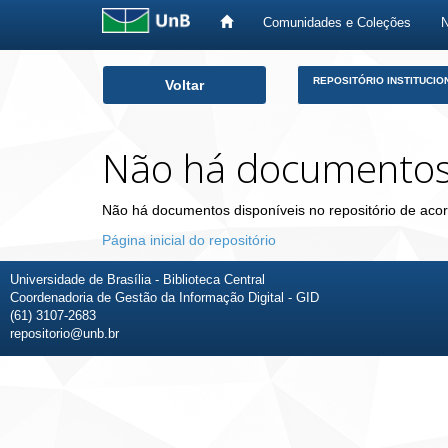
Comunidades e Coleções
Skip
REPOSITÓRIO INSTITUCIO
Voltar
navigation
Não há documento
Não há documentos disponíveis no repositório de acor
Página inicial do repositório
Universidade de Brasília - Biblioteca Central
Coordenadoria de Gestão da Informação Digital - GID
(61) 3107-2683
repositorio@unb.br