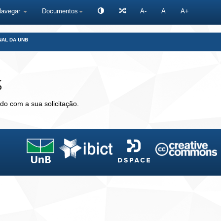
Navegar
Documentos
A-
A
A+
NAL DA UNB
s
do com a sua solicitação.