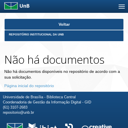
Skip
Voltar
navigation
REPOSITÓRIO INSTITUCIONAL DA UNB
Não há documentos
Não há documentos disponíveis no repositório de acordo com a
sua solicitação.
Página inicial do repositório
Universidade de Brasília - Biblioteca Central
Coordenadoria de Gestão da Informação Digital - GID
(61) 3107-2683
repositorio@unb.br