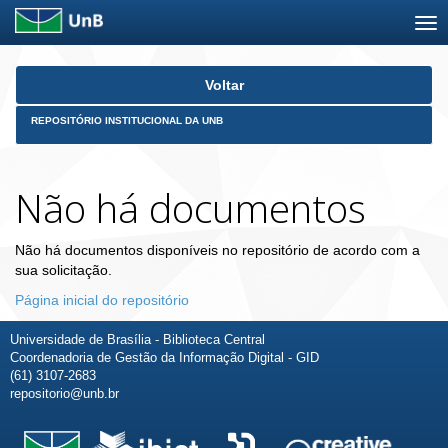
Skip
Voltar
navigation
REPOSITÓRIO INSTITUCIONAL DA UNB
Não há documentos
Não há documentos disponíveis no repositório de acordo com a
sua solicitação.
Página inicial do repositório
Universidade de Brasília - Biblioteca Central
Coordenadoria de Gestão da Informação Digital - GID
(61) 3107-2683
repositorio@unb.br