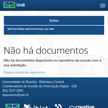
Skip
Voltar
navigation
REPOSITÓRIO INSTITUCIONAL DA UNB
Não há documentos
Não há documentos disponíveis no repositório de acordo com a
sua solicitação.
Página inicial do repositório
Universidade de Brasília - Biblioteca Central
Coordenadoria de Gestão da Informação Digital - GID
(61) 3107-2683
repositorio@unb.br