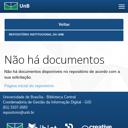
Skip
Voltar
navigation
REPOSITÓRIO INSTITUCIONAL DA UNB
Não há documentos
Não há documentos disponíveis no repositório de acordo com a
sua solicitação.
Página inicial do repositório
Universidade de Brasília - Biblioteca Central
Coordenadoria de Gestão da Informação Digital - GID
(61) 3107-2683
repositorio@unb.br