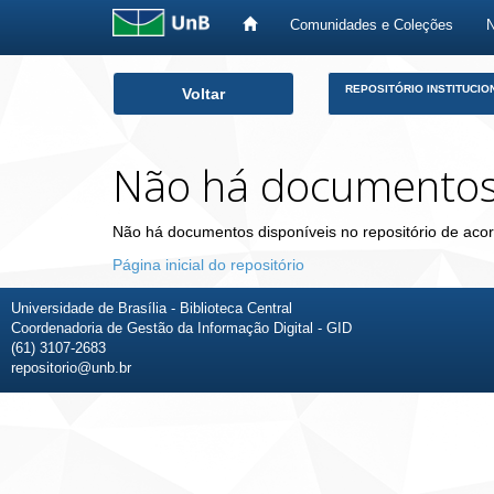
Comunidades e Coleções
Skip
REPOSITÓRIO INSTITUCIO
Voltar
navigation
Não há documento
Não há documentos disponíveis no repositório de acor
Página inicial do repositório
Universidade de Brasília - Biblioteca Central
Coordenadoria de Gestão da Informação Digital - GID
(61) 3107-2683
repositorio@unb.br