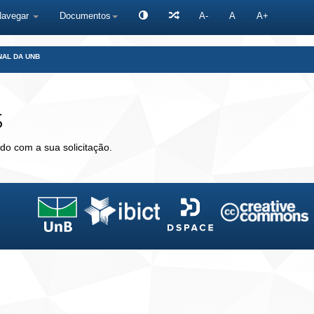
Navegar
Documentos
A-
A
A+
NAL DA UNB
s
do com a sua solicitação.