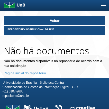
Skip
Voltar
navigation
REPOSITÓRIO INSTITUCIONAL DA UNB
Não há documentos
Não há documentos disponíveis no repositório de acordo com a
sua solicitação.
Página inicial do repositório
Universidade de Brasília - Biblioteca Central
Coordenadoria de Gestão da Informação Digital - GID
(61) 3107-2683
repositorio@unb.br