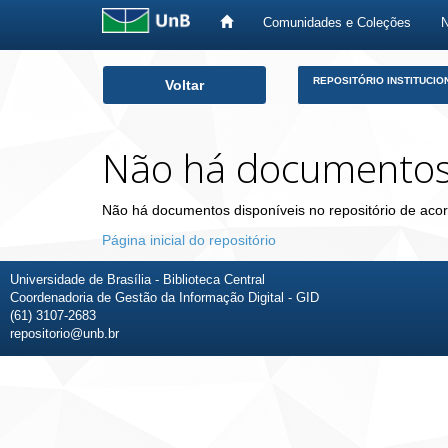
Comunidades e Coleções
Skip
REPOSITÓRIO INSTITUCIO
Voltar
navigation
Não há documento
Não há documentos disponíveis no repositório de acor
Página inicial do repositório
Universidade de Brasília - Biblioteca Central
Coordenadoria de Gestão da Informação Digital - GID
(61) 3107-2683
repositorio@unb.br