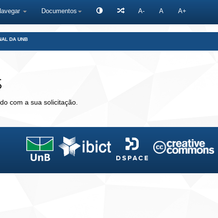
Navegar
Documentos
A-
A
A+
NAL DA UNB
s
do com a sua solicitação.