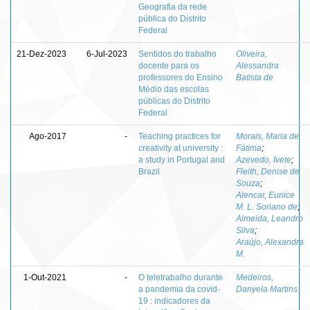
Geografia da rede
pública do Distrito
Federal
21-Dez-2023
6-Jul-2023
Sentidos do trabalho
Oliveira,
docente para os
Alessandra
professores do Ensino
Batista de
Médio das escolas
públicas do Distrito
Federal
Ago-2017
-
Teaching practices for
Morais, Maria de
creativity at university :
Fátima
;
a study in Portugal and
Azevedo, Ivete
;
Brazil
Fleith, Denise de
Souza
;
Alencar, Eunice
M. L. Soriano de
;
Almeida, Leandro
Silva
;
Araújo, Alexandra
M.
1-Out-2021
-
O teletrabalho durante
Medeiros,
a pandemia da covid-
Danyela Martins
19 : indicadores da