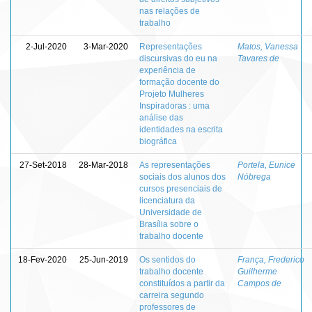
nas relações de
trabalho
2-Jul-2020
3-Mar-2020
Representações
Matos, Vanessa
discursivas do eu na
Tavares de
experiência de
formação docente do
Projeto Mulheres
Inspiradoras : uma
análise das
identidades na escrita
biográfica
27-Set-2018
28-Mar-2018
As representações
Portela, Eunice
sociais dos alunos dos
Nóbrega
cursos presenciais de
licenciatura da
Universidade de
Brasília sobre o
trabalho docente
18-Fev-2020
25-Jun-2019
Os sentidos do
França, Frederico
trabalho docente
Guilherme
constituídos a partir da
Campos de
carreira segundo
professores de