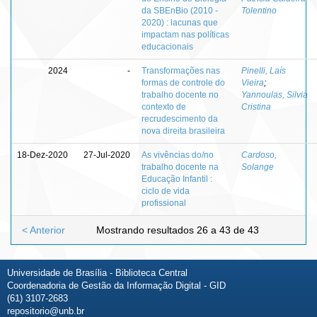
da SBEnBio (2010 -
Tolentino
2020) : lacunas que
impactam nas políticas
educacionais
2024
-
Transformações nas
Pinelli, Laís
formas de controle do
Vieira
;
trabalho docente no
Yannoulas, Silvia
contexto de
Cristina
recrudescimento da
nova direita brasileira
18-Dez-2020
27-Jul-2020
As vivências do/no
Cardoso,
trabalho docente na
Solange
Educação Infantil :
ciclo de vida
profissional
< Anterior
Mostrando resultados 26 a 43 de 43
Universidade de Brasília - Biblioteca Central
Coordenadoria de Gestão da Informação Digital - GID
(61) 3107-2683
repositorio@unb.br