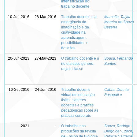
intensificação do
trabalho docente
10-Jun-2016
28-Mar-2016
Trabalho docente e a
Marcello, Talyta
emergência da
Moreira de Souza
imaginação e da
Bezerra
criatividade na
aprendizagem :
possibilidades e
desafios
20-Jun-2023
27-Mar-2023
O trabalho docente e o
Sousa, Fernando
nó dialético gênero,
Santos
raça e classe
16-Set-2016
24-Jun-2016
Trabalho docente
Cabra, Dennia
virtual em educação
Pasquali e
física : saberes
docentes e práticas
pedagógicas sobre as
práticas corporais
2021
-
O trabalho nas
Souza, Rodrigo
produções da revista
Diego de
;
Czech,
de Ensino de Biologia
Patrícia Caldeira