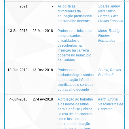
2021
-
As políticas
Soares Júnior,
curriculares da
Néri Emílio
;
educação profissional
Borges, Lívia
e o trabalho docente
Freitas Fonseca
13-Set-2018
23-Mar-2018
Professores iniciantes
Mohn, Rodrigo
e ingressantes :
Fideles
dificuldades e
Fernandes
descobertas na
inserção na carreira
docente no município
de Goiânia
13-Jun-2019
13-Dez-2018
Professores
Souza, Rosiris
iniciantes/ingressantes
Pereira de
na educação infantil :
significados e sentidos
do trabalho docente
4-Jun-2018
27-Fev-2018
A proteção ao trabalho
Kerth, Bruna
e os novos desafios
Vasconcelos de
para a análise jurídica
Carvalho
: o uso de indicadores
como instrumentos
para a determinação
de direitos subjetivos