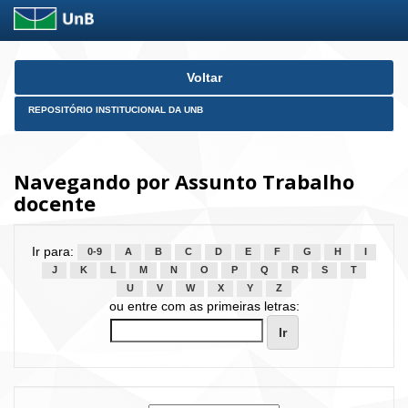
Skip
Voltar
navigation
REPOSITÓRIO INSTITUCIONAL DA UNB
Navegando por Assunto Trabalho
docente
Ir para:
0-9
A
B
C
D
E
F
G
H
I
J
K
L
M
N
O
P
Q
R
S
T
U
V
W
X
Y
Z
ou entre com as primeiras letras: