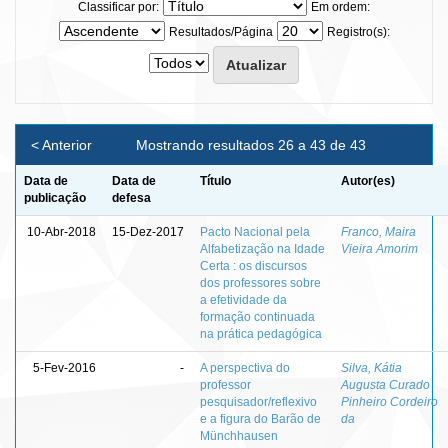
Classificar por:
Em ordem:
Resultados/Página
Registro(s):
< Anterior
Mostrando resultados 26 a 43 de 43
Data de
Data de
Título
Autor(es)
publicação
defesa
10-Abr-2018
15-Dez-2017
Pacto Nacional pela
Franco, Maira
Alfabetização na Idade
Vieira Amorim
Certa : os discursos
dos professores sobre
a efetividade da
formação continuada
na prática pedagógica
5-Fev-2016
-
A perspectiva do
Silva, Kátia
professor
Augusta Curado
pesquisador/reflexivo
Pinheiro Cordeiro
e a figura do Barão de
da
Münchhausen