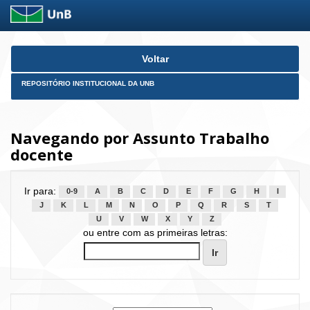
Skip
Voltar
navigation
REPOSITÓRIO INSTITUCIONAL DA UNB
Navegando por Assunto Trabalho
docente
Ir para:
0-9
A
B
C
D
E
F
G
H
I
J
K
L
M
N
O
P
Q
R
S
T
U
V
W
X
Y
Z
ou entre com as primeiras letras: