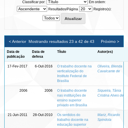
Classificar por:
Em ordem:
Resultados/Página
Registro(s):
< Anterior
Mostrando resultados 23 a 42 de 43
Próximo >
Data de
Data de
Título
Autor(es)
publicação
defesa
17-Fev-2017
6-Out-2016
O trabalho docente na
Oliveira, Blenda
verticalização do
Cavalcante de
Instituto Federal de
Brasília
2006
2006
O trabalho docente
Siqueira, Tânia
nas instituições de
Cristina Alves de
ensino superior
privado em Brasília
21-Jun-2011
28-Out-2010
Os sentidos do
Mariz, Ricardo
trabalho docente na
Spindola
educação superior