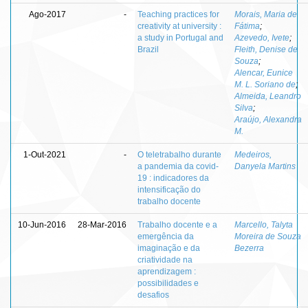
Ago-2017
-
Teaching practices for
Morais, Maria de
creativity at university :
Fátima
;
a study in Portugal and
Azevedo, Ivete
;
Brazil
Fleith, Denise de
Souza
;
Alencar, Eunice
M. L. Soriano de
;
Almeida, Leandro
Silva
;
Araújo, Alexandra
M.
1-Out-2021
-
O teletrabalho durante
Medeiros,
a pandemia da covid-
Danyela Martins
19 : indicadores da
intensificação do
trabalho docente
10-Jun-2016
28-Mar-2016
Trabalho docente e a
Marcello, Talyta
emergência da
Moreira de Souza
imaginação e da
Bezerra
criatividade na
aprendizagem :
possibilidades e
desafios