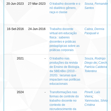
20-Jun-2023
27-Mar-2023
O trabalho docente e o
Sousa, Fernando
nó dialético gênero,
Santos
raça e classe
16-Set-2016
24-Jun-2016
Trabalho docente
Cabra, Dennia
virtual em educação
Pasquali e
física : saberes
docentes e práticas
pedagógicas sobre as
práticas corporais
2021
-
O trabalho nas
Souza, Rodrigo
produções da revista
Diego de
;
Czech,
de Ensino de Biologia
Patrícia Caldeira
da SBEnBio (2010 -
Tolentino
2020) : lacunas que
impactam nas políticas
educacionais
2024
-
Transformações nas
Pinelli, Laís
formas de controle do
Vieira
;
trabalho docente no
Yannoulas, Silvia
contexto de
Cristina
recrudescimento da