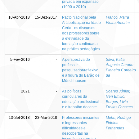
privada em expansão
(1990 a 2010)
10-Abr-2018
15-Dez-2017
Pacto Nacional pela
Franco, Maira
Alfabetização na Idade
Vieira Amorim
Certa : os discursos
dos professores sobre
a efetividade da
formação continuada
na prática pedagógica
5-Fev-2016
-
A perspectiva do
Silva, Kátia
professor
Augusta Curado
pesquisador/reflexivo
Pinheiro Cordeiro
e a figura do Barão de
da
Münchhausen
2021
-
As políticas
Soares Júnior,
curriculares da
Néri Emílio
;
educação profissional
Borges, Lívia
e o trabalho docente
Freitas Fonseca
13-Set-2018
23-Mar-2018
Professores iniciantes
Mohn, Rodrigo
e ingressantes :
Fideles
dificuldades e
Fernandes
descobertas na
inserção na carreira