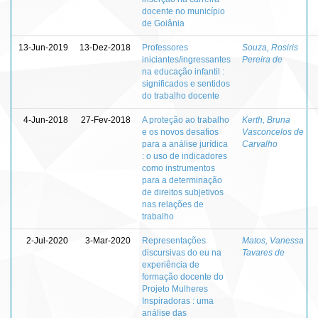
docente no município
de Goiânia
13-Jun-2019
13-Dez-2018
Professores
Souza, Rosiris
iniciantes/ingressantes
Pereira de
na educação infantil :
significados e sentidos
do trabalho docente
4-Jun-2018
27-Fev-2018
A proteção ao trabalho
Kerth, Bruna
e os novos desafios
Vasconcelos de
para a análise jurídica
Carvalho
: o uso de indicadores
como instrumentos
para a determinação
de direitos subjetivos
nas relações de
trabalho
2-Jul-2020
3-Mar-2020
Representações
Matos, Vanessa
discursivas do eu na
Tavares de
experiência de
formação docente do
Projeto Mulheres
Inspiradoras : uma
análise das