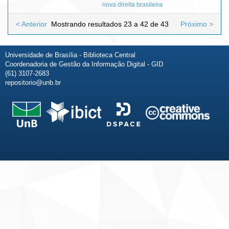
nova direita brasileira
< Anterior
Mostrando resultados 23 a 42 de 43
Próximo >
Universidade de Brasília - Biblioteca Central
Coordenadoria de Gestão da Informação Digital - GID
(61) 3107-2683
repositorio@unb.br
Fale conosco
Sobre