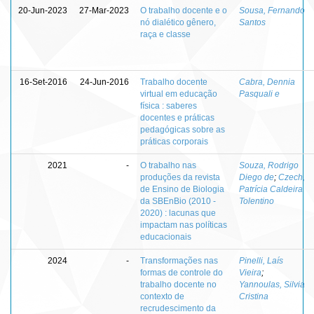
20-Jun-2023
27-Mar-2023
O trabalho docente e o
Sousa, Fernando
nó dialético gênero,
Santos
raça e classe
16-Set-2016
24-Jun-2016
Trabalho docente
Cabra, Dennia
virtual em educação
Pasquali e
física : saberes
docentes e práticas
pedagógicas sobre as
práticas corporais
2021
-
O trabalho nas
Souza, Rodrigo
produções da revista
Diego de
;
Czech,
de Ensino de Biologia
Patrícia Caldeira
da SBEnBio (2010 -
Tolentino
2020) : lacunas que
impactam nas políticas
educacionais
2024
-
Transformações nas
Pinelli, Laís
formas de controle do
Vieira
;
trabalho docente no
Yannoulas, Silvia
contexto de
Cristina
recrudescimento da