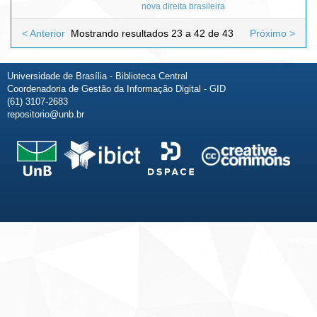
nova direita brasileira
< Anterior
Mostrando resultados 23 a 42 de 43
Próximo >
Universidade de Brasília - Biblioteca Central
Coordenadoria de Gestão da Informação Digital - GID
(61) 3107-2683
repositorio@unb.br
Fale conosco
Sobre