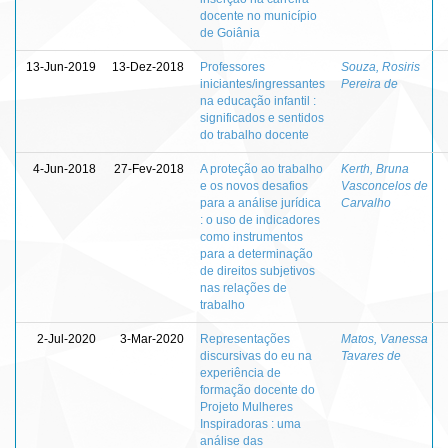
docente no município
de Goiânia
13-Jun-2019
13-Dez-2018
Professores
Souza, Rosiris
iniciantes/ingressantes
Pereira de
na educação infantil :
significados e sentidos
do trabalho docente
4-Jun-2018
27-Fev-2018
A proteção ao trabalho
Kerth, Bruna
e os novos desafios
Vasconcelos de
para a análise jurídica
Carvalho
: o uso de indicadores
como instrumentos
para a determinação
de direitos subjetivos
nas relações de
trabalho
2-Jul-2020
3-Mar-2020
Representações
Matos, Vanessa
discursivas do eu na
Tavares de
experiência de
formação docente do
Projeto Mulheres
Inspiradoras : uma
análise das