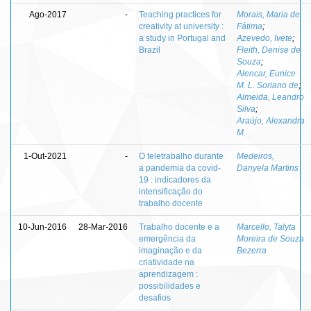
Ago-2017
-
Teaching practices for
Morais, Maria de
creativity at university :
Fátima
;
a study in Portugal and
Azevedo, Ivete
;
Brazil
Fleith, Denise de
Souza
;
Alencar, Eunice
M. L. Soriano de
;
Almeida, Leandro
Silva
;
Araújo, Alexandra
M.
1-Out-2021
-
O teletrabalho durante
Medeiros,
a pandemia da covid-
Danyela Martins
19 : indicadores da
intensificação do
trabalho docente
10-Jun-2016
28-Mar-2016
Trabalho docente e a
Marcello, Talyta
emergência da
Moreira de Souza
imaginação e da
Bezerra
criatividade na
aprendizagem :
possibilidades e
desafios