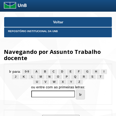
Skip
Voltar
navigation
REPOSITÓRIO INSTITUCIONAL DA UNB
Navegando por Assunto Trabalho
docente
Ir para:
0-9
A
B
C
D
E
F
G
H
I
J
K
L
M
N
O
P
Q
R
S
T
U
V
W
X
Y
Z
ou entre com as primeiras letras: