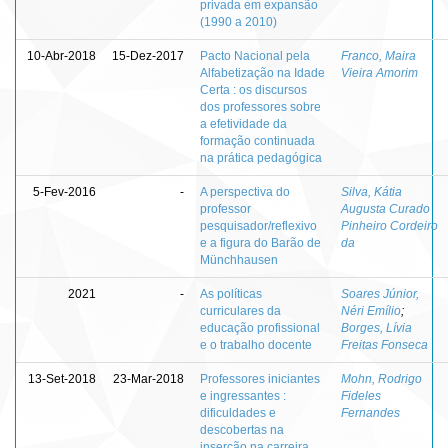
privada em expansão
(1990 a 2010)
10-Abr-2018
15-Dez-2017
Pacto Nacional pela
Franco, Maira
Alfabetização na Idade
Vieira Amorim
Certa : os discursos
dos professores sobre
a efetividade da
formação continuada
na prática pedagógica
5-Fev-2016
-
A perspectiva do
Silva, Kátia
professor
Augusta Curado
pesquisador/reflexivo
Pinheiro Cordeiro
e a figura do Barão de
da
Münchhausen
2021
-
As políticas
Soares Júnior,
curriculares da
Néri Emílio
;
educação profissional
Borges, Lívia
e o trabalho docente
Freitas Fonseca
13-Set-2018
23-Mar-2018
Professores iniciantes
Mohn, Rodrigo
e ingressantes :
Fideles
dificuldades e
Fernandes
descobertas na
inserção na carreira