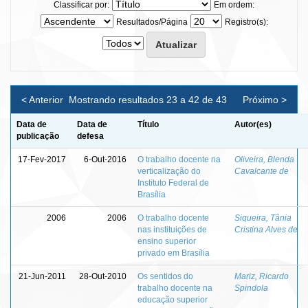
Classificar por:
Em ordem:
Resultados/Página
Registro(s):
< Anterior
Mostrando resultados 23 a 42 de 43
Próximo >
Data de
Data de
Título
Autor(es)
publicação
defesa
17-Fev-2017
6-Out-2016
O trabalho docente na
Oliveira, Blenda
verticalização do
Cavalcante de
Instituto Federal de
Brasília
2006
2006
O trabalho docente
Siqueira, Tânia
nas instituições de
Cristina Alves de
ensino superior
privado em Brasília
21-Jun-2011
28-Out-2010
Os sentidos do
Mariz, Ricardo
trabalho docente na
Spindola
educação superior