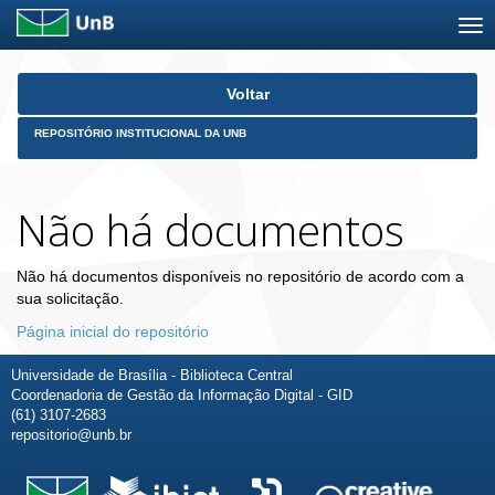
Skip
Voltar
navigation
REPOSITÓRIO INSTITUCIONAL DA UNB
Não há documentos
Não há documentos disponíveis no repositório de acordo com a
sua solicitação.
Página inicial do repositório
Universidade de Brasília - Biblioteca Central
Coordenadoria de Gestão da Informação Digital - GID
(61) 3107-2683
repositorio@unb.br