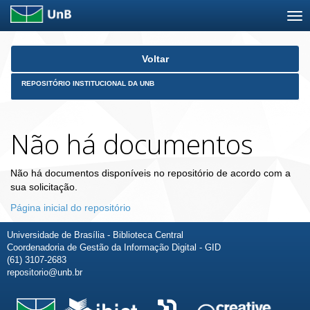
Skip
Voltar
navigation
REPOSITÓRIO INSTITUCIONAL DA UNB
Não há documentos
Não há documentos disponíveis no repositório de acordo com a
sua solicitação.
Página inicial do repositório
Universidade de Brasília - Biblioteca Central
Coordenadoria de Gestão da Informação Digital - GID
(61) 3107-2683
repositorio@unb.br