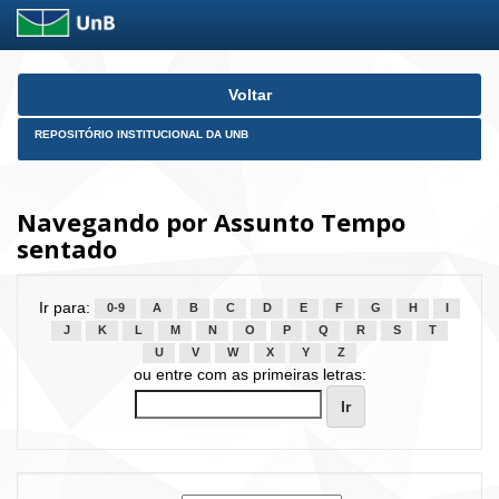
Skip
Voltar
navigation
REPOSITÓRIO INSTITUCIONAL DA UNB
Navegando por Assunto Tempo
sentado
Ir para:
0-9
A
B
C
D
E
F
G
H
I
J
K
L
M
N
O
P
Q
R
S
T
U
V
W
X
Y
Z
ou entre com as primeiras letras: