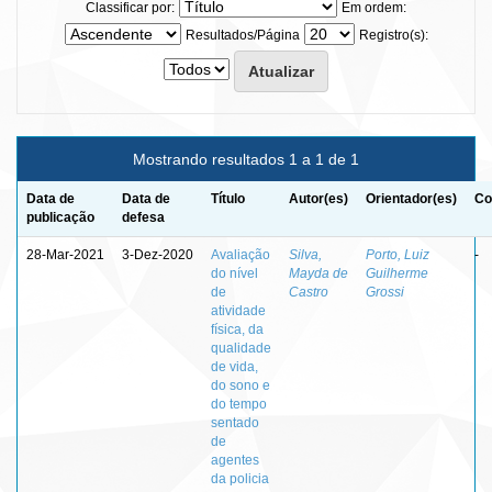
Classificar por:
Em ordem:
Resultados/Página
Registro(s):
Mostrando resultados 1 a 1 de 1
Data de
Data de
Título
Autor(es)
Orientador(es)
Co
publicação
defesa
28-Mar-2021
3-Dez-2020
Avaliação
Silva,
Porto, Luiz
-
do nível
Mayda de
Guilherme
de
Castro
Grossi
atividade
física, da
qualidade
de vida,
do sono e
do tempo
sentado
de
agentes
da policia