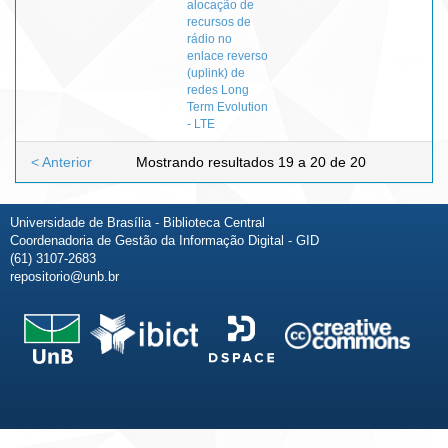
alocação de
recursos de
rádio no
enlace reverso
(uplink) de
redes Long
Term Evolution
- LTE
< Anterior
Mostrando resultados 19 a 20 de 20
Universidade de Brasília - Biblioteca Central
Coordenadoria de Gestão da Informação Digital - GID
(61) 3107-2683
repositorio@unb.br