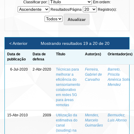
Classificar por:
Em ordem:
Resultados/Página
Registro(s):
< Anterior
Mostrando resultados 19 a 20 de 20
Data de
Data de
Título
Autor(es)
Orientador(es)
publicação
defesa
6-Jul-2020
2-Abr-2020
Técnicas para
Ferreira,
Barreto,
melhorar a
Gabriel de
Priscila
eficiência do
Carvalho
América Solis
sensoriamento
Mendez
colaborativo
em redes 5G
para áreas
remotas
15-Abr-2010
2009
Utilização da
Mendes,
Bermudez,
estimativa do
Marcelo
Luis Afonso
canal
Guimarães
(souding) na