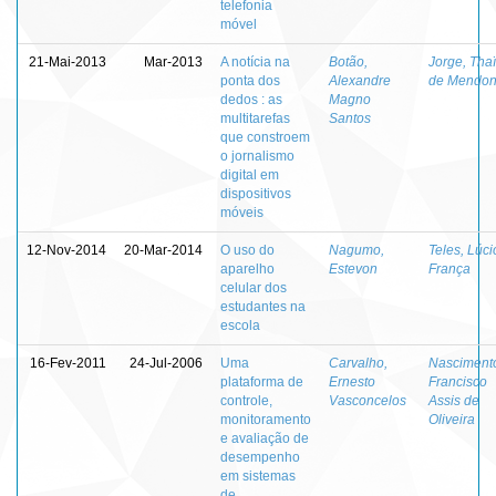
telefonia
móvel
21-Mai-2013
Mar-2013
A notícia na
Botão,
Jorge, Tha
ponta dos
Alexandre
de Mendo
dedos : as
Magno
multitarefas
Santos
que constroem
o jornalismo
digital em
dispositivos
móveis
12-Nov-2014
20-Mar-2014
O uso do
Nagumo,
Teles, Lúci
aparelho
Estevon
França
celular dos
estudantes na
escola
16-Fev-2011
24-Jul-2006
Uma
Carvalho,
Nasciment
plataforma de
Ernesto
Francisco
controle,
Vasconcelos
Assis de
monitoramento
Oliveira
e avaliação de
desempenho
em sistemas
de