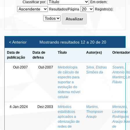
Classificar por:
Em ordem:
Resultados/Página
Registro(s):
< Anterior
Mostrando resultados 12 a 20 de 20
Data de
Data de
Título
Autor(es)
Orientador
publicação
defesa
Out-2007
Out-2007
Metodologia
Silva, Esdras
Soares,
de cálculo de
Simões da
Antonio Jo
espectro para
Martins
;
Li
suportar a
Flávio
evolução do
sistema móvel
celular
4-Jan-2024
Dez-2003
Métodos
Martins,
Menezes,
estatísticos
Thompson
Leonardo
aplicados a
Araujo
Rodrigues
otimização de
Araújo Xav
redes de
de