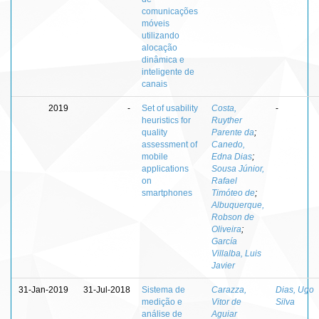
comunicações
móveis
utilizando
alocação
dinâmica e
inteligente de
canais
2019
-
Set of usability
Costa,
-
heuristics for
Ruyther
quality
Parente da
;
assessment of
Canedo,
mobile
Edna Dias
;
applications
Sousa Júnior,
on
Rafael
smartphones
Timóteo de
;
Albuquerque,
Robson de
Oliveira
;
García
Villalba, Luis
Javier
31-Jan-2019
31-Jul-2018
Sistema de
Carazza,
Dias, Ugo
medição e
Vitor de
Silva
análise de
Aguiar