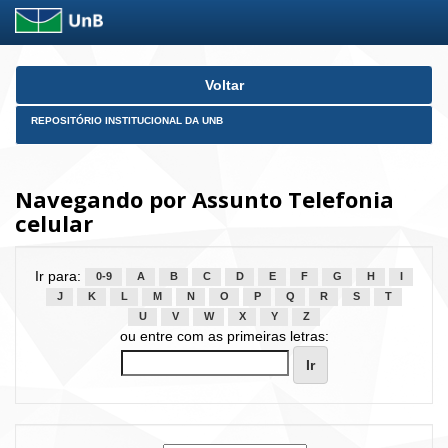
Skip
Voltar
navigation
REPOSITÓRIO INSTITUCIONAL DA UNB
Navegando por Assunto Telefonia
celular
Ir para:
0-9
A
B
C
D
E
F
G
H
I
J
K
L
M
N
O
P
Q
R
S
T
U
V
W
X
Y
Z
ou entre com as primeiras letras: