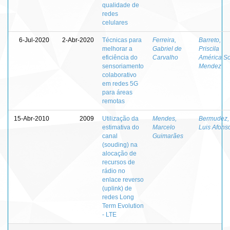
qualidade de
redes
celulares
6-Jul-2020
2-Abr-2020
Técnicas para
Ferreira,
Barreto,
melhorar a
Gabriel de
Priscila
eficiência do
Carvalho
América So
sensoriamento
Mendez
colaborativo
em redes 5G
para áreas
remotas
15-Abr-2010
2009
Utilização da
Mendes,
Bermudez,
estimativa do
Marcelo
Luis Afons
canal
Guimarães
(souding) na
alocação de
recursos de
rádio no
enlace reverso
(uplink) de
redes Long
Term Evolution
- LTE