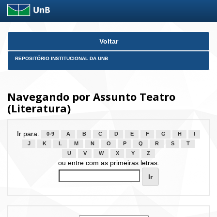
Skip
Voltar
navigation
REPOSITÓRIO INSTITUCIONAL DA UNB
Navegando por Assunto Teatro
(Literatura)
Ir para:
0-9
A
B
C
D
E
F
G
H
I
J
K
L
M
N
O
P
Q
R
S
T
U
V
W
X
Y
Z
ou entre com as primeiras letras: