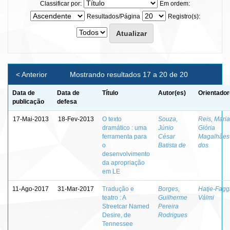
Classificar por:
Em ordem:
Resultados/Página
Registro(s):
< Anterior
Mostrando resultados 17 a 20 de 20
Data de
Data de
Título
Autor(es)
Orientador
publicação
defesa
17-Mai-2013
18-Fev-2013
O texto
Souza,
Reis, Mari
dramático : uma
Júnio
Glória
ferramenta para
César
Magalhães
o
Batista de
dos
desenvolvimento
da apropriação
em LE
11-Ago-2017
31-Mar-2017
Tradução e
Borges,
Hatje-Fagg
teatro : A
Guilherme
Válmi
Streetcar Named
Pereira
Desire, de
Rodrigues
Tennessee