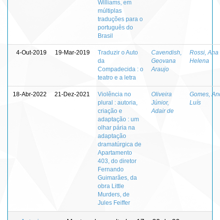
Williams, em
múltiplas
traduções para o
português do
Brasil
4-Out-2019
19-Mar-2019
Traduzir o Auto
Cavendish,
Rossi, Ana
da
Geovana
Helena
Compadecida : o
Araujo
teatro e a letra
18-Abr-2022
21-Dez-2021
Violência no
Oliveira
Gomes, An
plural : autoria,
Júnior,
Luís
criação e
Adair de
adaptação : um
olhar pária na
adaptação
dramatúrgica de
Apartamento
403, do diretor
Fernando
Guimarães, da
obra Little
Murders, de
Jules Feiffer