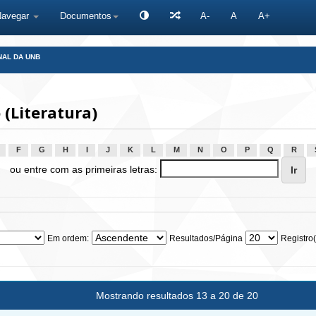
Navegar
Documentos
A-
A
A+
NAL DA UNB
(Literatura)
F
G
H
I
J
K
L
M
N
O
P
Q
R
ou entre com as primeiras letras:
Em ordem:
Resultados/Página
Registro(
Mostrando resultados 13 a 20 de 20