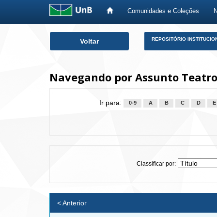
Comunidades e Coleções
Skip
REPOSITÓRIO INSTITUCIO
Voltar
navigation
Navegando por Assunto Teatro 
Ir para:
0-9
A
B
C
D
E
Classificar por:
< Anterior