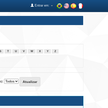
Entrar em:
S
T
U
V
W
X
Y
Z
s):