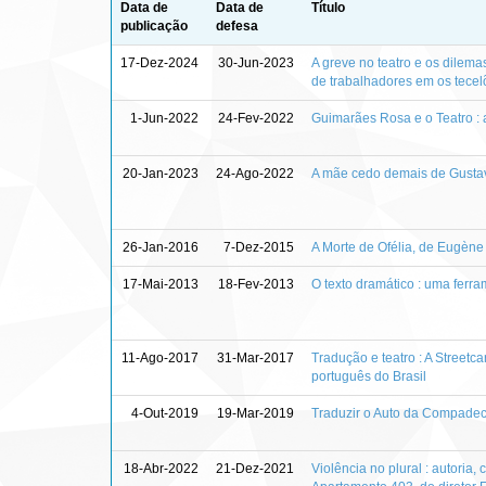
Data de
Data de
Título
publicação
defesa
17-Dez-2024
30-Jun-2023
A greve no teatro e os dilema
de trabalhadores em os tecel
1-Jun-2022
24-Fev-2022
Guimarães Rosa e o Teatro : 
20-Jan-2023
24-Ago-2022
A mãe cedo demais de Gustave
26-Jan-2016
7-Dez-2015
A Morte de Ofélia, de Eugène 
17-Mai-2013
18-Fev-2013
O texto dramático : uma ferr
11-Ago-2017
31-Mar-2017
Tradução e teatro : A Street
português do Brasil
4-Out-2019
19-Mar-2019
Traduzir o Auto da Compadecid
18-Abr-2022
21-Dez-2021
Violência no plural : autoria