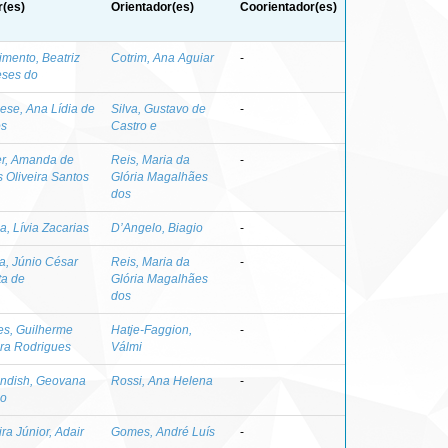
r(es)
Orientador(es)
Coorientador(es)
mento, Beatriz
Cotrim, Ana Aguiar
-
ses do
ese, Ana Lídia de
Silva, Gustavo de
-
os
Castro e
er, Amanda de
Reis, Maria da
-
 Oliveira Santos
Glória Magalhães
dos
, Lívia Zacarias
D’Angelo, Biagio
-
a, Júnio César
Reis, Maria da
-
ta de
Glória Magalhães
dos
es, Guilherme
Hatje-Faggion,
-
ira Rodrigues
Válmi
ndish, Geovana
Rossi, Ana Helena
-
jo
ira Júnior, Adair
Gomes, André Luís
-