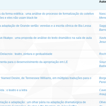
Auto
s da forma estética : uma análise do processo de formalização do coletivo
Nasci
ões e eles não usam black tie
Mene
a adaptação de Grande sertão: veredas e a escrita cênica de Bia Lessa
Sagg
Barr
 Akakpo : uma proposta de análise do texto dramático na sala de aula
Xavi
Jesus
Delacroix : teatro, pintura e gestualidade
Rocha
amenta para o desenvolvimento da apropriação em LE
Souz
Batis
car Named Desire, de Tennessee Williams, em múltiplas traduções para o
Borg
Pere
a : o teatro e a letra
Cave
Arau
, criação e adaptação : um olhar pária na adaptação dramatúrgica de
Olive