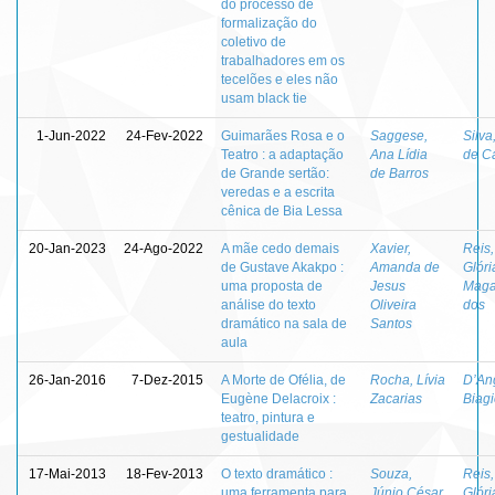
do processo de
formalização do
coletivo de
trabalhadores em os
tecelões e eles não
usam black tie
1-Jun-2022
24-Fev-2022
Guimarães Rosa e o
Saggese,
Silva
Teatro : a adaptação
Ana Lídia
de Ca
de Grande sertão:
de Barros
veredas e a escrita
cênica de Bia Lessa
20-Jan-2023
24-Ago-2022
A mãe cedo demais
Xavier,
Reis,
de Gustave Akakpo :
Amanda de
Glóri
uma proposta de
Jesus
Maga
análise do texto
Oliveira
dos
dramático na sala de
Santos
aula
26-Jan-2016
7-Dez-2015
A Morte de Ofélia, de
Rocha, Lívia
D’An
Eugène Delacroix :
Zacarias
Biag
teatro, pintura e
gestualidade
17-Mai-2013
18-Fev-2013
O texto dramático :
Souza,
Reis,
uma ferramenta para
Júnio César
Glóri