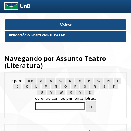
Skip
Voltar
navigation
REPOSITÓRIO INSTITUCIONAL DA UNB
Navegando por Assunto Teatro
(Literatura)
Ir para:
0-9
A
B
C
D
E
F
G
H
I
J
K
L
M
N
O
P
Q
R
S
T
U
V
W
X
Y
Z
ou entre com as primeiras letras: