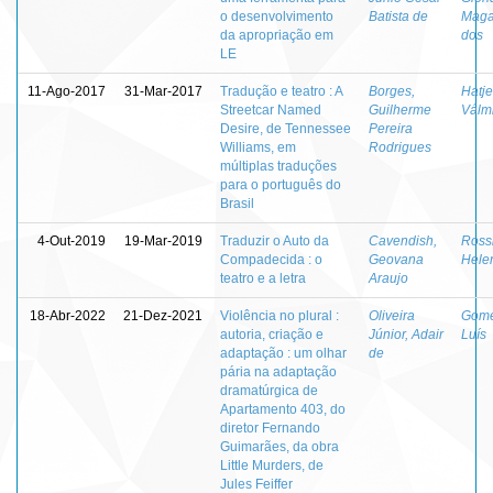
o desenvolvimento
Batista de
Maga
da apropriação em
dos
LE
11-Ago-2017
31-Mar-2017
Tradução e teatro : A
Borges,
Hatje
Streetcar Named
Guilherme
Válm
Desire, de Tennessee
Pereira
Williams, em
Rodrigues
múltiplas traduções
para o português do
Brasil
4-Out-2019
19-Mar-2019
Traduzir o Auto da
Cavendish,
Ross
Compadecida : o
Geovana
Hele
teatro e a letra
Araujo
18-Abr-2022
21-Dez-2021
Violência no plural :
Oliveira
Gome
autoria, criação e
Júnior, Adair
Luís
adaptação : um olhar
de
pária na adaptação
dramatúrgica de
Apartamento 403, do
diretor Fernando
Guimarães, da obra
Little Murders, de
Jules Feiffer