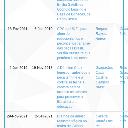
Emilia Galotti, de
Gotthold Lessing e
Casa de Bonecas, de
Henrik Ibsen
18-Fev-2011
6-Jun-2010
CPC da UNE : para
Borges,
Gome
além de
Rayssa
Luís
reducionismos e
Aguiar
peconceitos : análise
das peças Brasil,
Versão Brasileira e O
petróleo ficou nosso
4-Jun-2019
19-Nov-2018
A Dérision Chez
Guimarães,
Reis,
Ionesco : antes que a
Carla
Glóri
peça termine e a
Cristina
Maga
cortina se feche a
Campos
dos
cantora careca
Brasil
arranca os cabelos
para promover a
literatura e a
educação
29-Nov-2021
2-Set-2021
Diatribe de amor :
Oliveira,
Gome
realismo trágico no
André Luis
Luís
teatro de Gabriel
de