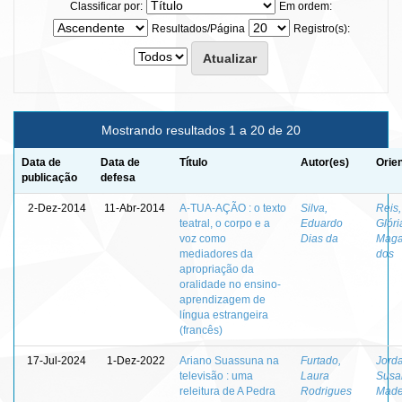
Classificar por:
Em ordem:
Resultados/Página
Registro(s):
Mostrando resultados 1 a 20 de 20
Data de
Data de
Título
Autor(es)
Orie
publicação
defesa
2-Dez-2014
11-Abr-2014
A-TUA-AÇÃO : o texto
Silva,
Reis,
teatral, o corpo e a
Eduardo
Glóri
voz como
Dias da
Maga
mediadores da
dos
apropriação da
oralidade no ensino-
aprendizagem de
língua estrangeira
(francês)
17-Jul-2024
1-Dez-2022
Ariano Suassuna na
Furtado,
Jord
televisão : uma
Laura
Susa
releitura de A Pedra
Rodrigues
Made