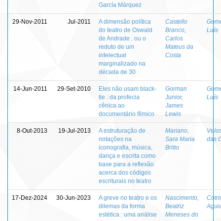
García Márquez
29-Nov-2011
Jul-2011
A dimensão política
Castello
Gome
do teatro de Oswald
Branco,
Luís
de Andrade : ou o
Carlos
reduto de um
Mateus da
intelectual
Costa
marginalizado na
década de 30
14-Jun-2011
29-Set-2010
Eles não usam black-
Gorman
Gome
tie : da profecia
Junior,
Luís
cênica ao
James
documentário fílmico
Lewis
8-Out-2013
19-Jul-2013
A estruturação de
Mariano,
Velos
notações na
Sara Maria
das 
iconografia, música,
Britto
dança e escrita como
base para a reflexão
acerca dos códigos
escriturais no teatro
17-Dez-2024
30-Jun-2023
A greve no teatro e os
Nascimento,
Cotr
dilemas da forma
Beatriz
Agui
estética : uma análise
Meneses do