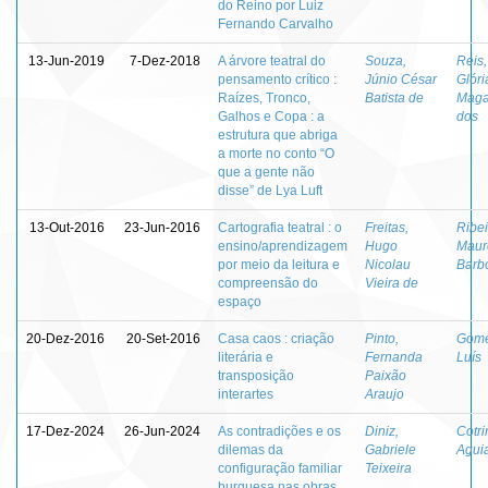
do Reino por Luiz
Fernando Carvalho
13-Jun-2019
7-Dez-2018
A árvore teatral do
Souza,
Reis,
pensamento crítico :
Júnio César
Glóri
Raízes, Tronco,
Batista de
Maga
Galhos e Copa : a
dos
estrutura que abriga
a morte no conto “O
que a gente não
disse” de Lya Luft
13-Out-2016
23-Jun-2016
Cartografia teatral : o
Freitas,
Ribei
ensino/aprendizagem
Hugo
Maur
por meio da leitura e
Nicolau
Barb
compreensão do
Vieira de
espaço
20-Dez-2016
20-Set-2016
Casa caos : criação
Pinto,
Gome
literária e
Fernanda
Luís
transposição
Paixão
interartes
Araujo
17-Dez-2024
26-Jun-2024
As contradições e os
Diniz,
Cotr
dilemas da
Gabriele
Agui
configuração familiar
Teixeira
burguesa nas obras