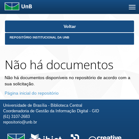
Skip
Voltar
navigation
REPOSITÓRIO INSTITUCIONAL DA UNB
Não há documentos
Não há documentos disponíveis no repositório de acordo com a
sua solicitação.
Página inicial do repositório
Universidade de Brasília - Biblioteca Central
Coordenadoria de Gestão da Informação Digital - GID
(61) 3107-2683
repositorio@unb.br