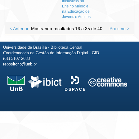
inclusivas no
Ensino Médio e
na Educação de
Jovens e Adultos
< Anterior
Mostrando resultados 16 a 35 de 40
Próximo >
Universidade de Brasília - Biblioteca Central
Coordenadoria de Gestão da Informação Digital - GID
(61) 3107-2683
repositorio@unb.br
Fale conosco
Sobre