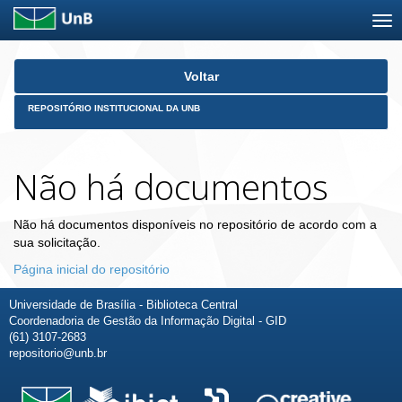
Skip
Voltar
navigation
REPOSITÓRIO INSTITUCIONAL DA UNB
Não há documentos
Não há documentos disponíveis no repositório de acordo com a
sua solicitação.
Página inicial do repositório
Universidade de Brasília - Biblioteca Central
Coordenadoria de Gestão da Informação Digital - GID
(61) 3107-2683
repositorio@unb.br