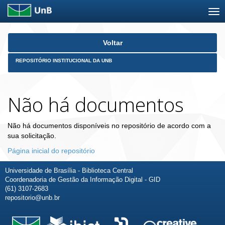
Skip
Voltar
navigation
REPOSITÓRIO INSTITUCIONAL DA UNB
Não há documentos
Não há documentos disponíveis no repositório de acordo com a
sua solicitação.
Página inicial do repositório
Universidade de Brasília - Biblioteca Central
Coordenadoria de Gestão da Informação Digital - GID
(61) 3107-2683
repositorio@unb.br