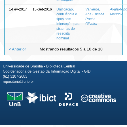
1-Fev-2017
15-Set-2016
Unificação,
Valverde,
Ayala-Rinc
confluência e
Ana Cristina
Mauricio
tipos com
Rocha
interseção para
Oliveira
sistemas de
reescrita
nominal
< Anterior
Mostrando resultados 5 a 10 de 10
Universidade de Brasília - Biblioteca Central
Coordenadoria de Gestão da Informação Digital - GID
(61) 3107-2683
repositorio@unb.br