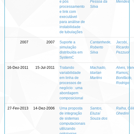
e pós
Pessoa da
Mendes
processamento
Silva
e link com
executável
para análise de
instabilidade
de tubulações
2007
2007
Suporte a
Cantanhede,
Jacobi,
simulação
Roberto
Ricardo
distribuída em
Silva
Pezzuol
SystemC
16-Dez-2011
15-Jul-2011
Tratando
Machado,
Alves, Van
variabilidade
Idarlan
Ramos
;
em linha de
Martins
Bonifácio,
processos de
Rodrigo
negócio : uma
abordagem
composicional
27-Fev-2013
14-Dez-2006
Uma proposta
Santos,
Ralha, Cél
de integração
Eluzaí
Ghedini
de sistemas
Souza dos
computacionais
utilizando
ontologias