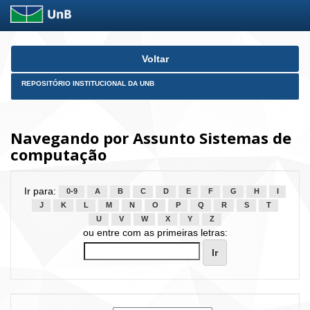
Skip
Voltar
navigation
REPOSITÓRIO INSTITUCIONAL DA UNB
Navegando por Assunto Sistemas de
computação
Ir para:
0-9
A
B
C
D
E
F
G
H
I
J
K
L
M
N
O
P
Q
R
S
T
U
V
W
X
Y
Z
ou entre com as primeiras letras: