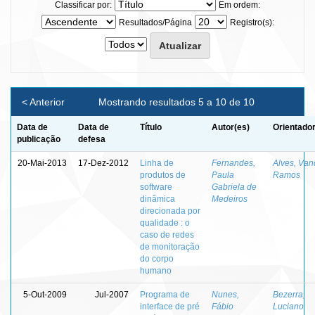
Classificar por:
Em ordem:
Resultados/Página
Registro(s):
< Anterior
Mostrando resultados 5 a 10 de 10
Data de
Data de
Título
Autor(es)
Orientador
publicação
defesa
20-Mai-2013
17-Dez-2012
Linha de
Fernandes,
Alves, Van
produtos de
Paula
Ramos
software
Gabriela de
dinâmica
Medeiros
direcionada por
qualidade : o
caso de redes
de monitoração
do corpo
humano
5-Out-2009
Jul-2007
Programa de
Nunes,
Bezerra,
interface de pré
Fábio
Luciano