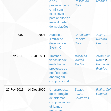
e pós
Pessoa da
Mendes
processamento
Silva
e link com
executável
para análise de
instabilidade
de tubulações
2007
2007
Suporte a
Cantanhede,
Jacobi,
simulação
Roberto
Ricardo
distribuída em
Silva
Pezzuol
SystemC
16-Dez-2011
15-Jul-2011
Tratando
Machado,
Alves, Van
variabilidade
Idarlan
Ramos
;
em linha de
Martins
Bonifácio,
processos de
Rodrigo
negócio : uma
abordagem
composicional
27-Fev-2013
14-Dez-2006
Uma proposta
Santos,
Ralha, Cél
de integração
Eluzaí
Ghedini
de sistemas
Souza dos
computacionais
utilizando
ontologias