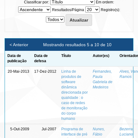
Classificar por:
Em ordem:
Resultados/Página
Registro(s):
< Anterior
Mostrando resultados 5 a 10 de 10
Data de
Data de
Título
Autor(es)
Orientador
publicação
defesa
20-Mai-2013
17-Dez-2012
Linha de
Fernandes,
Alves, Van
produtos de
Paula
Ramos
software
Gabriela de
dinâmica
Medeiros
direcionada por
qualidade : o
caso de redes
de monitoração
do corpo
humano
5-Out-2009
Jul-2007
Programa de
Nunes,
Bezerra,
interface de pré
Fábio
Luciano