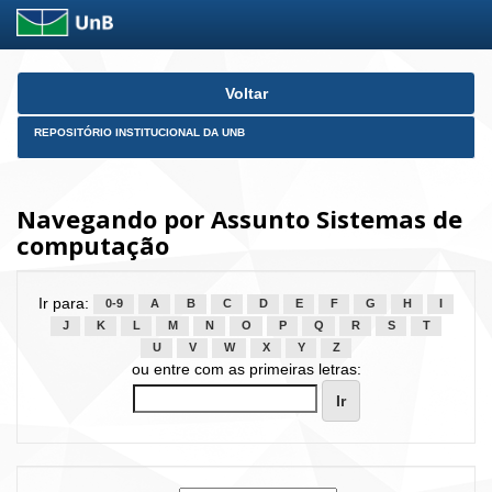
Skip
Voltar
navigation
REPOSITÓRIO INSTITUCIONAL DA UNB
Navegando por Assunto Sistemas de
computação
Ir para:
0-9
A
B
C
D
E
F
G
H
I
J
K
L
M
N
O
P
Q
R
S
T
U
V
W
X
Y
Z
ou entre com as primeiras letras: