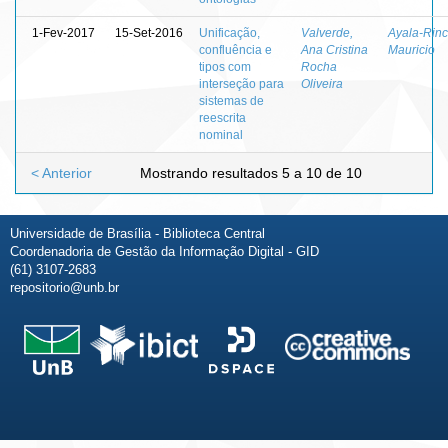
1-Fev-2017
15-Set-2016
Unificação,
Valverde,
Ayala-Rinc
confluência e
Ana Cristina
Mauricio
tipos com
Rocha
interseção para
Oliveira
sistemas de
reescrita
nominal
< Anterior
Mostrando resultados 5 a 10 de 10
Universidade de Brasília - Biblioteca Central
Coordenadoria de Gestão da Informação Digital - GID
(61) 3107-2683
repositorio@unb.br