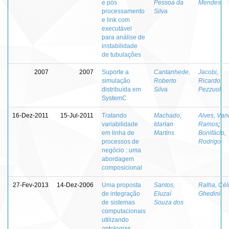
e pós
Pessoa da
Mendes
processamento
Silva
e link com
executável
para análise de
instabilidade
de tubulações
2007
2007
Suporte a
Cantanhede,
Jacobi,
simulação
Roberto
Ricardo
distribuída em
Silva
Pezzuol
SystemC
16-Dez-2011
15-Jul-2011
Tratando
Machado,
Alves, Van
variabilidade
Idarlan
Ramos
;
em linha de
Martins
Bonifácio,
processos de
Rodrigo
negócio : uma
abordagem
composicional
27-Fev-2013
14-Dez-2006
Uma proposta
Santos,
Ralha, Cél
de integração
Eluzaí
Ghedini
de sistemas
Souza dos
computacionais
utilizando
ontologias