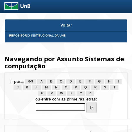
Skip
Voltar
navigation
REPOSITÓRIO INSTITUCIONAL DA UNB
Navegando por Assunto Sistemas de
computação
Ir para:
0-9
A
B
C
D
E
F
G
H
I
J
K
L
M
N
O
P
Q
R
S
T
U
V
W
X
Y
Z
ou entre com as primeiras letras: