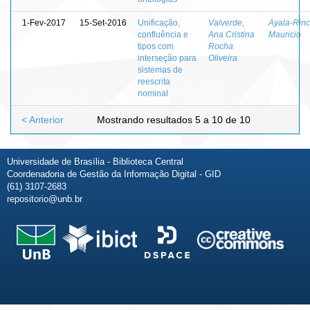
1-Fev-2017
15-Set-2016
Unificação,
Valverde,
Ayala-Rinc
confluência e
Ana Cristina
Mauricio
tipos com
Rocha
interseção para
Oliveira
sistemas de
reescrita
nominal
< Anterior
Mostrando resultados 5 a 10 de 10
Universidade de Brasília - Biblioteca Central
Coordenadoria de Gestão da Informação Digital - GID
(61) 3107-2683
repositorio@unb.br