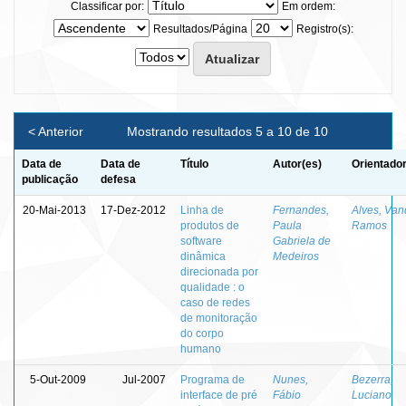
Classificar por:
Em ordem:
Resultados/Página
Registro(s):
< Anterior
Mostrando resultados 5 a 10 de 10
Data de
Data de
Título
Autor(es)
Orientador
publicação
defesa
20-Mai-2013
17-Dez-2012
Linha de
Fernandes,
Alves, Van
produtos de
Paula
Ramos
software
Gabriela de
dinâmica
Medeiros
direcionada por
qualidade : o
caso de redes
de monitoração
do corpo
humano
5-Out-2009
Jul-2007
Programa de
Nunes,
Bezerra,
interface de pré
Fábio
Luciano