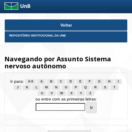
Skip
Voltar
navigation
REPOSITÓRIO INSTITUCIONAL DA UNB
Navegando por Assunto Sistema
nervoso autônomo
Ir para:
0-9
A
B
C
D
E
F
G
H
I
J
K
L
M
N
O
P
Q
R
S
T
U
V
W
X
Y
Z
ou entre com as primeiras letras: