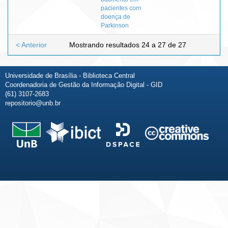
pacientes com
doença de
Parkinson
< Anterior
Mostrando resultados 24 a 27 de 27
Universidade de Brasília - Biblioteca Central
Coordenadoria de Gestão da Informação Digital - GID
(61) 3107-2683
repositorio@unb.br
Fale conosco
Sobre