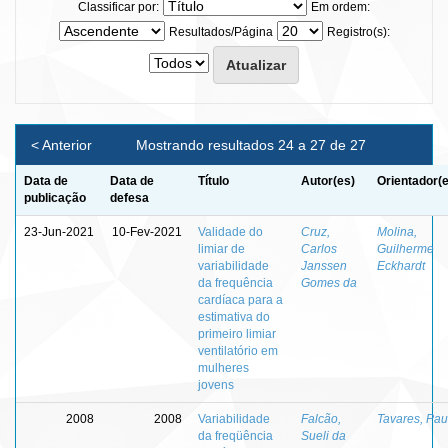
Classificar por:
Em ordem:
Resultados/Página
Registro(s):
< Anterior
Mostrando resultados 24 a 27 de 27
Data de
Data de
Título
Autor(es)
Orientador(
publicação
defesa
23-Jun-2021
10-Fev-2021
Validade do
Cruz,
Molina,
limiar de
Carlos
Guilherme
variabilidade
Janssen
Eckhardt
da frequência
Gomes da
cardíaca para a
estimativa do
primeiro limiar
ventilatório em
mulheres
jovens
2008
2008
Variabilidade
Falcão,
Tavares, Pau
da freqüência
Sueli da