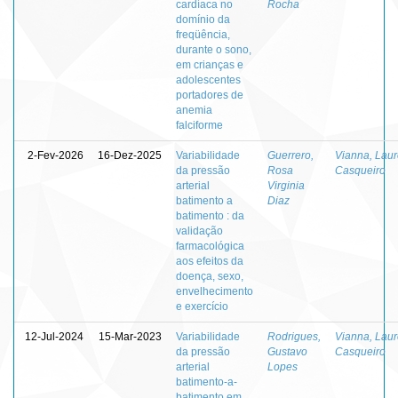
cardíaca no
Rocha
domínio da
freqüência,
durante o sono,
em crianças e
adolescentes
portadores de
anemia
falciforme
2-Fev-2026
16-Dez-2025
Variabilidade
Guerrero,
Vianna, Lau
da pressão
Rosa
Casqueiro
arterial
Virginia
batimento a
Diaz
batimento : da
validação
farmacológica
aos efeitos da
doença, sexo,
envelhecimento
e exercício
12-Jul-2024
15-Mar-2023
Variabilidade
Rodrigues,
Vianna, Lau
da pressão
Gustavo
Casqueiro
arterial
Lopes
batimento-a-
batimento em