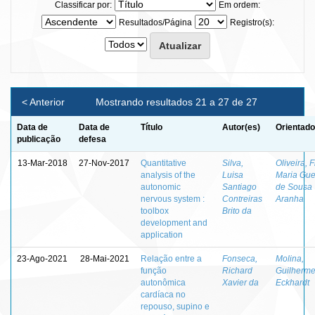
Classificar por:
Em ordem:
Resultados/Página
Registro(s):
< Anterior
Mostrando resultados 21 a 27 de 27
Data de
Data de
Título
Autor(es)
Orientado
publicação
defesa
13-Mar-2018
27-Nov-2017
Quantitative
Silva,
Oliveira, F
analysis of the
Luisa
Maria Gue
autonomic
Santiago
de Sousa
nervous system :
Contreiras
Aranha
toolbox
Brito da
development and
application
23-Ago-2021
28-Mai-2021
Relação entre a
Fonseca,
Molina,
função
Richard
Guilherm
autonômica
Xavier da
Eckhardt
cardíaca no
repouso, supino e