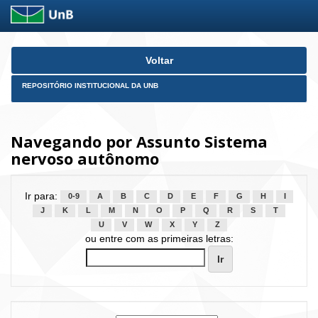
Skip
Voltar
navigation
REPOSITÓRIO INSTITUCIONAL DA UNB
Navegando por Assunto Sistema
nervoso autônomo
Ir para:
0-9
A
B
C
D
E
F
G
H
I
J
K
L
M
N
O
P
Q
R
S
T
U
V
W
X
Y
Z
ou entre com as primeiras letras: