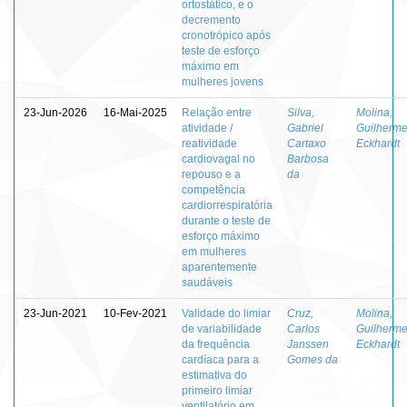
ortostático, e o
decremento
cronotrópico após
teste de esforço
máximo em
mulheres jovens
23-Jun-2026
16-Mai-2025
Relação entre
Silva,
Molina,
atividade /
Gabriel
Guilherm
reatividade
Cartaxo
Eckhardt
cardiovagal no
Barbosa
repouso e a
da
competência
cardiorrespiratória
durante o teste de
esforço máximo
em mulheres
aparentemente
saudáveis
23-Jun-2021
10-Fev-2021
Validade do limiar
Cruz,
Molina,
de variabilidade
Carlos
Guilherm
da frequência
Janssen
Eckhardt
cardíaca para a
Gomes da
estimativa do
primeiro limiar
ventilatório em