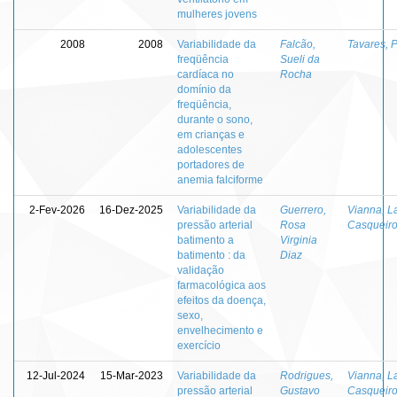
mulheres jovens
2008
2008
Variabilidade da
Falcão,
Tavares, 
freqüência
Sueli da
cardíaca no
Rocha
domínio da
freqüência,
durante o sono,
em crianças e
adolescentes
portadores de
anemia falciforme
2-Fev-2026
16-Dez-2025
Variabilidade da
Guerrero,
Vianna, L
pressão arterial
Rosa
Casqueir
batimento a
Virginia
batimento : da
Diaz
validação
farmacológica aos
efeitos da doença,
sexo,
envelhecimento e
exercício
12-Jul-2024
15-Mar-2023
Variabilidade da
Rodrigues,
Vianna, L
pressão arterial
Gustavo
Casqueir