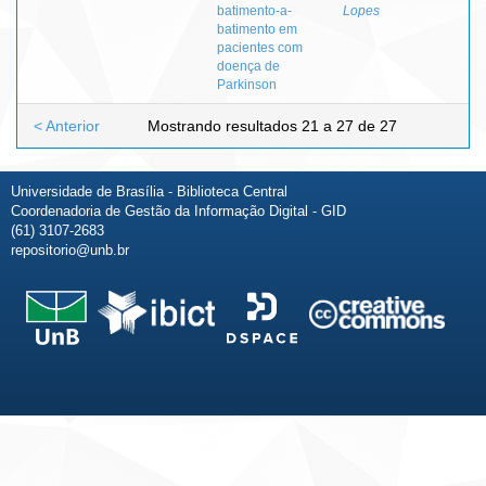
batimento-a-
Lopes
batimento em
pacientes com
doença de
Parkinson
< Anterior
Mostrando resultados 21 a 27 de 27
Universidade de Brasília - Biblioteca Central
Coordenadoria de Gestão da Informação Digital - GID
(61) 3107-2683
repositorio@unb.br
Fale conosco