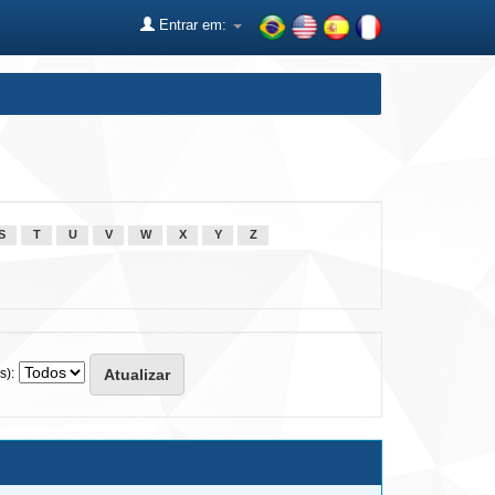
Entrar em:
S
T
U
V
W
X
Y
Z
s):