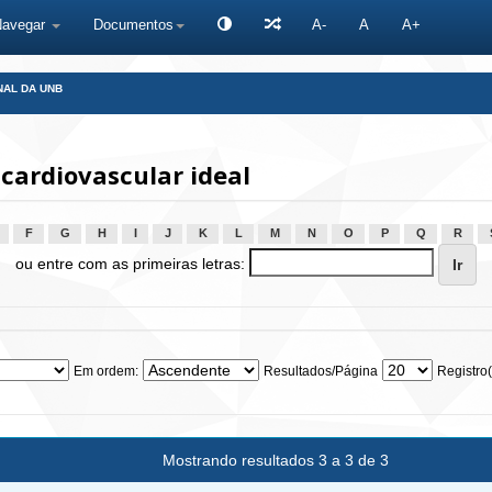
Navegar
Documentos
A-
A
A+
NAL DA UNB
cardiovascular ideal
F
G
H
I
J
K
L
M
N
O
P
Q
R
ou entre com as primeiras letras:
Em ordem:
Resultados/Página
Registro(
Mostrando resultados 3 a 3 de 3