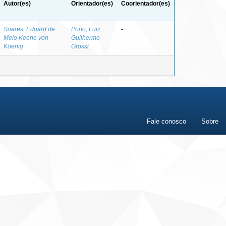
Autor(es)
Orientador(es)
Coorientador(es)
Soares, Edgard de
Porto, Luiz
-
Melo Keene von
Guilherme
Koenig
Grossi
Fale conosco
Sobre