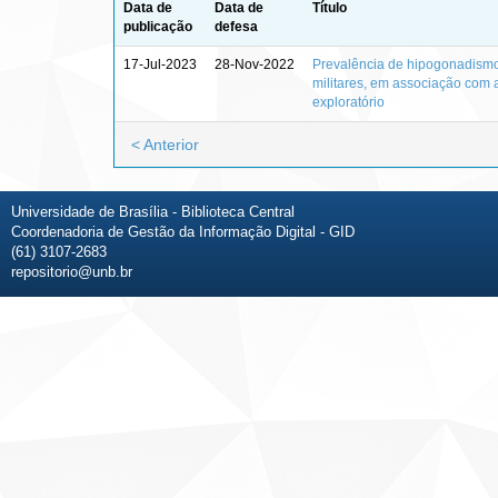
Data de
Data de
Título
publicação
defesa
17-Jul-2023
28-Nov-2022
Prevalência de hipogonadismo
militares, em associação com a
exploratório
< Anterior
Universidade de Brasília - Biblioteca Central
Coordenadoria de Gestão da Informação Digital - GID
(61) 3107-2683
repositorio@unb.br