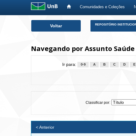
Comunidades e Coleções
Skip
REPOSITÓRIO INSTITUCIO
Voltar
navigation
Navegando por Assunto Saúde 
Ir para:
0-9
A
B
C
D
E
Classificar por:
< Anterior