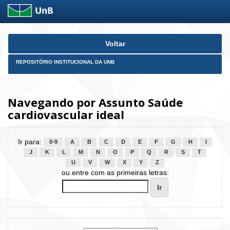
Skip
Voltar
navigation
REPOSITÓRIO INSTITUCIONAL DA UNB
Navegando por Assunto Saúde
cardiovascular ideal
Ir para:
0-9
A
B
C
D
E
F
G
H
I
J
K
L
M
N
O
P
Q
R
S
T
U
V
W
X
Y
Z
ou entre com as primeiras letras: