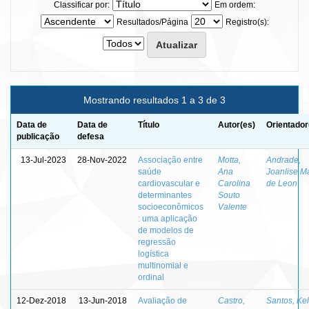
Classificar por:
Em ordem:
Resultados/Página
Registro(s):
Mostrando resultados 1 a 3 de 3
Data de
Data de
Título
Autor(es)
Orientador
publicação
defesa
13-Jul-2023
28-Nov-2022
Associação entre
Motta,
Andrade,
saúde
Ana
Joanlise M
cardiovascular e
Carolina
de Leon
determinantes
Souto
socioeconômicos
Valente
: uma aplicação
de modelos de
regressão
logística
multinomial e
ordinal
12-Dez-2018
13-Jun-2018
Avaliação de
Castro,
Santos, Ke