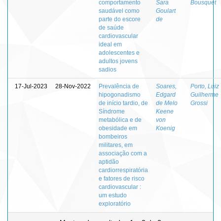
comportamento
Sara
Bousquet
saudável como
Goulart
parte do escore
de
de saúde
cardiovascular
ideal em
adolescentes e
adultos jovens
sadios
17-Jul-2023
28-Nov-2022
Prevalência de
Soares,
Porto, Luiz
hipogonadismo
Edgard
Guilherme
de início tardio, de
de Melo
Grossi
Síndrome
Keene
metabólica e de
von
obesidade em
Koenig
bombeiros
militares, em
associação com a
aptidão
cardiorrespiratória
e fatores de risco
cardiovascular :
um estudo
exploratório