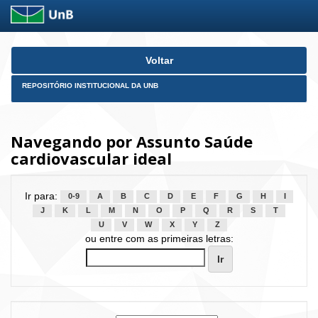
Skip
Voltar
navigation
REPOSITÓRIO INSTITUCIONAL DA UNB
Navegando por Assunto Saúde
cardiovascular ideal
Ir para:
0-9
A
B
C
D
E
F
G
H
I
J
K
L
M
N
O
P
Q
R
S
T
U
V
W
X
Y
Z
ou entre com as primeiras letras: