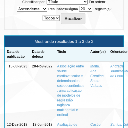
Classificar por:
Em ordem:
Resultados/Página
Registro(s):
Mostrando resultados 1 a 3 de 3
Data de
Data de
Título
Autor(es)
Orientador
publicação
defesa
13-Jul-2023
28-Nov-2022
Associação entre
Motta,
Andrade,
saúde
Ana
Joanlise M
cardiovascular e
Carolina
de Leon
determinantes
Souto
socioeconômicos
Valente
: uma aplicação
de modelos de
regressão
logística
multinomial e
ordinal
12-Dez-2018
13-Jun-2018
Avaliação de
Castro,
Santos, Ke