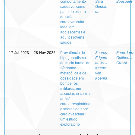
comportamento
Sara
Bousquet
saudável como
Goulart
parte do escore
de
de saúde
cardiovascular
ideal em
adolescentes e
adultos jovens
sadios
17-Jul-2023
28-Nov-2022
Prevalência de
Soares,
Porto, Luiz
hipogonadismo
Edgard
Guilherme
de início tardio, de
de Melo
Grossi
Síndrome
Keene
metabólica e de
von
obesidade em
Koenig
bombeiros
militares, em
associação com a
aptidão
cardiorrespiratória
e fatores de risco
cardiovascular :
um estudo
exploratório