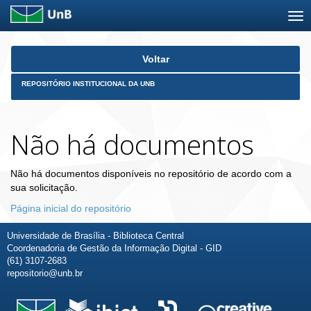
Skip
Voltar
navigation
REPOSITÓRIO INSTITUCIONAL DA UNB
Não há documentos
Não há documentos disponíveis no repositório de acordo com a
sua solicitação.
Página inicial do repositório
Universidade de Brasília - Biblioteca Central
Coordenadoria de Gestão da Informação Digital - GID
(61) 3107-2683
repositorio@unb.br