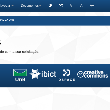
Navegar
Documentos
A-
A
A+
NAL DA UNB
s
do com a sua solicitação.