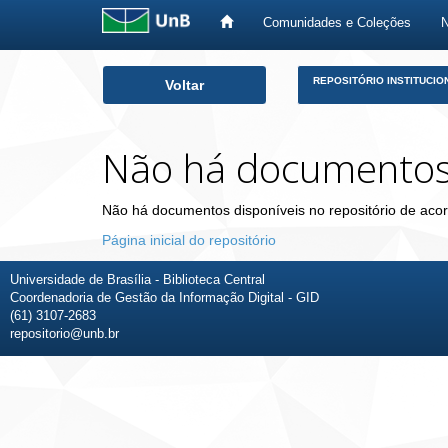
Comunidades e Coleções
Skip
REPOSITÓRIO INSTITUCIO
Voltar
navigation
Não há documento
Não há documentos disponíveis no repositório de acor
Página inicial do repositório
Universidade de Brasília - Biblioteca Central
Coordenadoria de Gestão da Informação Digital - GID
(61) 3107-2683
repositorio@unb.br