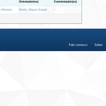
Orientador(es)
Coorientador(es)
o Miranda
Marini, Miguel Ângelo
-
Fale conosco
Sobre