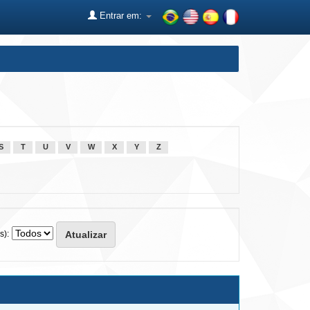
Entrar em:
S
T
U
V
W
X
Y
Z
s):