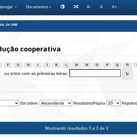
Navegar
Documentos
A-
A
A+
NAL DA UNB
dução cooperativa
F
G
H
I
J
K
L
M
N
O
P
Q
R
ou entre com as primeiras letras:
Em ordem:
Resultados/Página
Registro(
Mostrando resultados 3 a 3 de 3