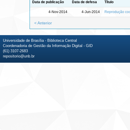
Data de publicação
Data de defesa
Título
4-Nov-2014
4-Jun-2014
Reprodução coop
< Anterior
Universidade de Brasília - Biblioteca Central
Coordenadoria de Gestão da Informação Digital - GID
(61) 3107-2683
repositorio@unb.br