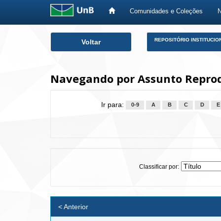
Comunidades e Coleções
Skip
REPOSITÓRIO INSTITUCIO
Voltar
navigation
Navegando por Assunto Repro
Ir para:
0-9
A
B
C
D
E
Classificar por:
< Anterior