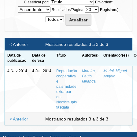
Classificar por:
Em ordem:
Resultados/Página
Registro(s):
< Anterior
Mostrando resultados 3 a 3 de 3
Data de
Data de
Título
Autor(es)
Orientador(es)
C
publicação
defesa
4-Nov-2014
4-Jun-2014
Reprodução
Moreira,
Marini, Miguel
-
cooperativa
Paulo
Ângelo
e
Miranda
paternidade
extra-par
em
Neothraupis
fasciata
< Anterior
Mostrando resultados 3 a 3 de 3