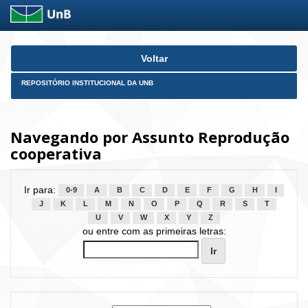
Skip
Voltar
navigation
REPOSITÓRIO INSTITUCIONAL DA UNB
Navegando por Assunto Reprodução
cooperativa
Ir para:
0-9
A
B
C
D
E
F
G
H
I
J
K
L
M
N
O
P
Q
R
S
T
U
V
W
X
Y
Z
ou entre com as primeiras letras: