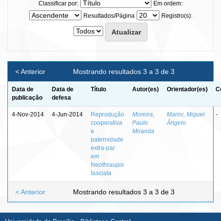
Classificar por:
Em ordem:
Resultados/Página
Registro(s):
< Anterior
Mostrando resultados 3 a 3 de 3
Data de
Data de
Título
Autor(es)
Orientador(es)
C
publicação
defesa
4-Nov-2014
4-Jun-2014
Reprodução
Moreira,
Marini, Miguel
-
cooperativa
Paulo
Ângelo
e
Miranda
paternidade
extra-par
em
Neothraupis
fasciata
< Anterior
Mostrando resultados 3 a 3 de 3