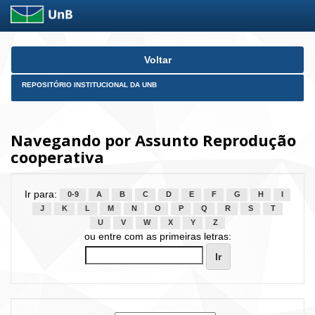
Skip
Voltar
navigation
REPOSITÓRIO INSTITUCIONAL DA UNB
Navegando por Assunto Reprodução
cooperativa
Ir para:
0-9
A
B
C
D
E
F
G
H
I
J
K
L
M
N
O
P
Q
R
S
T
U
V
W
X
Y
Z
ou entre com as primeiras letras: