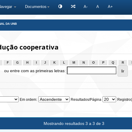
Navegar
Documentos
A-
A
A+
NAL DA UNB
dução cooperativa
F
G
H
I
J
K
L
M
N
O
P
Q
R
ou entre com as primeiras letras:
Em ordem:
Resultados/Página
Registro(
Mostrando resultados 3 a 3 de 3