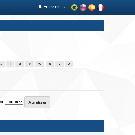
Entrar em:
S
T
U
V
W
X
Y
Z
s):