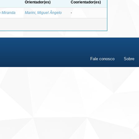
Orientador(es)
Coorientador(es)
o Miranda
Marini, Miguel Ângelo
-
Fale conosco
Sobre