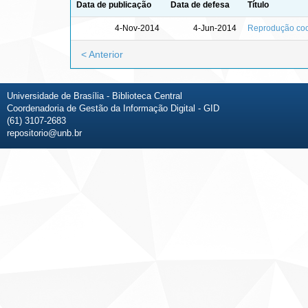
Data de publicação
Data de defesa
Título
4-Nov-2014
4-Jun-2014
Reprodução coop
< Anterior
Universidade de Brasília - Biblioteca Central
Coordenadoria de Gestão da Informação Digital - GID
(61) 3107-2683
repositorio@unb.br