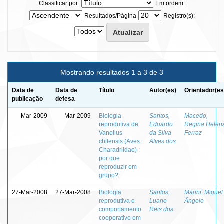
Classificar por:
Em ordem:
Resultados/Página
Registro(s):
Mostrando resultados 1 a 3 de 3
Data de
Data de
Título
Autor(es)
Orientador(es
publicação
defesa
Mar-2009
Mar-2009
Biologia
Santos,
Macedo,
reprodutiva de
Eduardo
Regina Helen
Vanellus
da Silva
Ferraz
chilensis (Aves:
Alves dos
Charadriidae) :
por que
reproduzir em
grupo?
27-Mar-2008
27-Mar-2008
Biologia
Santos,
Marini, Miguel
reprodutiva e
Luane
Ângelo
comportamento
Reis dos
cooperativo em