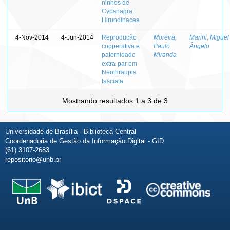
ninhos de
Cypsnagra
Hirundinacea
4-Nov-2014
4-Jun-2014
Reprodução
Moreira,
Marini, Miguel
cooperativa e
Paulo
Ângelo
paternidade
Miranda
extra-par em
Neothraupis
fasciata
Mostrando resultados 1 a 3 de 3
Universidade de Brasília - Biblioteca Central
Coordenadoria de Gestão da Informação Digital - GID
(61) 3107-2683
repositorio@unb.br