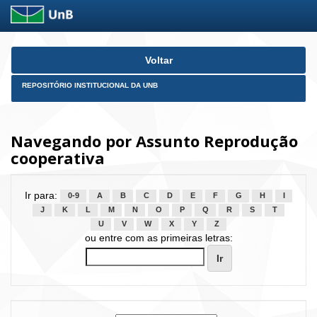
Skip
Voltar
navigation
REPOSITÓRIO INSTITUCIONAL DA UNB
Navegando por Assunto Reprodução
cooperativa
Ir para:
0-9
A
B
C
D
E
F
G
H
I
J
K
L
M
N
O
P
Q
R
S
T
U
V
W
X
Y
Z
ou entre com as primeiras letras: