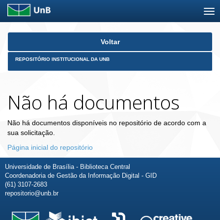
Skip
Voltar
navigation
REPOSITÓRIO INSTITUCIONAL DA UNB
Não há documentos
Não há documentos disponíveis no repositório de acordo com a
sua solicitação.
Página inicial do repositório
Universidade de Brasília - Biblioteca Central
Coordenadoria de Gestão da Informação Digital - GID
(61) 3107-2683
repositorio@unb.br