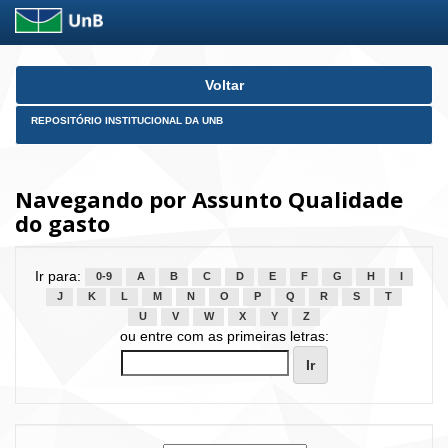
Skip
Voltar
navigation
REPOSITÓRIO INSTITUCIONAL DA UNB
Navegando por Assunto Qualidade
do gasto
Ir para:
0-9
A
B
C
D
E
F
G
H
I
J
K
L
M
N
O
P
Q
R
S
T
U
V
W
X
Y
Z
ou entre com as primeiras letras: