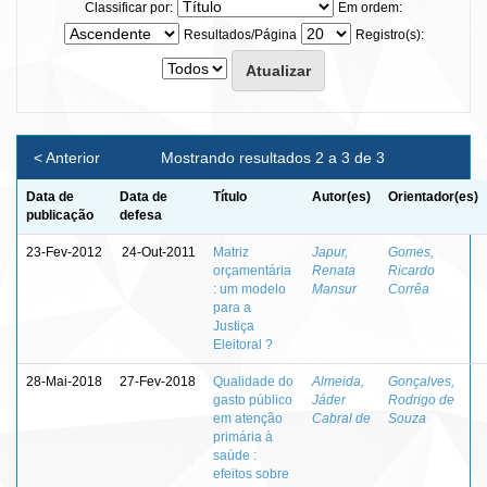
Classificar por:
Em ordem:
Resultados/Página
Registro(s):
< Anterior
Mostrando resultados 2 a 3 de 3
Data de
Data de
Título
Autor(es)
Orientador(es)
publicação
defesa
23-Fev-2012
24-Out-2011
Matriz
Japur,
Gomes,
orçamentária
Renata
Ricardo
: um modelo
Mansur
Corrêa
para a
Justiça
Eleitoral ?
28-Mai-2018
27-Fev-2018
Qualidade do
Almeida,
Gonçalves,
gasto público
Jáder
Rodrigo de
em atenção
Cabral de
Souza
primária à
saúde :
efeitos sobre