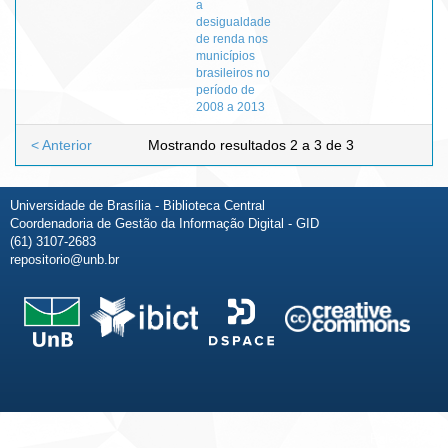
a
desigualdade
de renda nos
municípios
brasileiros no
período de
2008 a 2013
< Anterior
Mostrando resultados 2 a 3 de 3
Universidade de Brasília - Biblioteca Central
Coordenadoria de Gestão da Informação Digital - GID
(61) 3107-2683
repositorio@unb.br
Fale conosco