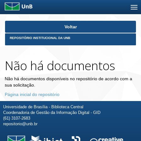
Skip
Voltar
navigation
REPOSITÓRIO INSTITUCIONAL DA UNB
Não há documentos
Não há documentos disponíveis no repositório de acordo com a
sua solicitação.
Página inicial do repositório
Universidade de Brasília - Biblioteca Central
Coordenadoria de Gestão da Informação Digital - GID
(61) 3107-2683
repositorio@unb.br