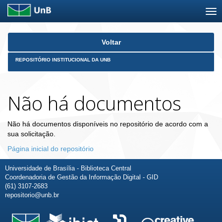
Skip
Voltar
navigation
REPOSITÓRIO INSTITUCIONAL DA UNB
Não há documentos
Não há documentos disponíveis no repositório de acordo com a
sua solicitação.
Página inicial do repositório
Universidade de Brasília - Biblioteca Central
Coordenadoria de Gestão da Informação Digital - GID
(61) 3107-2683
repositorio@unb.br