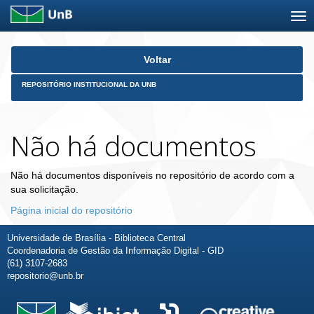
Skip
Voltar
navigation
REPOSITÓRIO INSTITUCIONAL DA UNB
Não há documentos
Não há documentos disponíveis no repositório de acordo com a
sua solicitação.
Página inicial do repositório
Universidade de Brasília - Biblioteca Central
Coordenadoria de Gestão da Informação Digital - GID
(61) 3107-2683
repositorio@unb.br